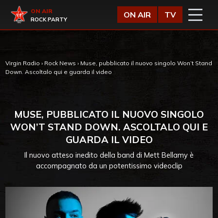
Vai al contenuto
Virgin Radio
ON AIR
ON AIR
TV
ROCK PARTY
Virgin Radio
›
Rock News
›
Muse, pubblicato il nuovo singolo Won’t Stand
Down. Ascoltalo qui e guarda il video
MUSE, PUBBLICATO IL NUOVO SINGOLO
WON’T STAND DOWN. ASCOLTALO QUI E
GUARDA IL VIDEO
Il nuovo atteso inedito della band di Mett Bellamy è
accompagnato da un potentissimo videoclip