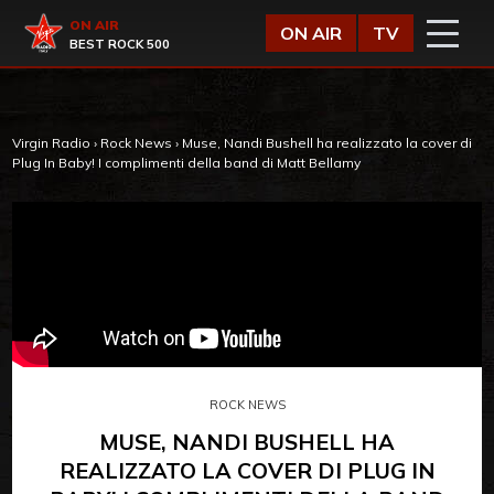
Vai al contenuto
Virgin Radio
ON AIR
ON AIR
TV
BEST ROCK 500
Virgin Radio
›
Rock News
›
Muse, Nandi Bushell ha realizzato la cover di
Plug In Baby! I complimenti della band di Matt Bellamy
ROCK NEWS
MUSE, NANDI BUSHELL HA
REALIZZATO LA COVER DI PLUG IN