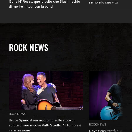
Guns N' Roses, quella volta che Slash rischiò
sempre la sua vita
di morire in tour con la band
ROCK NEWS
ROCK NEWS
Bruce Springsteen aggiorna sullo stato di
ROCK NEWS
salute di sua moglie Patti Scialfa: "Il tumore è
in remissione"
Dave Grohl tentò di aiutare