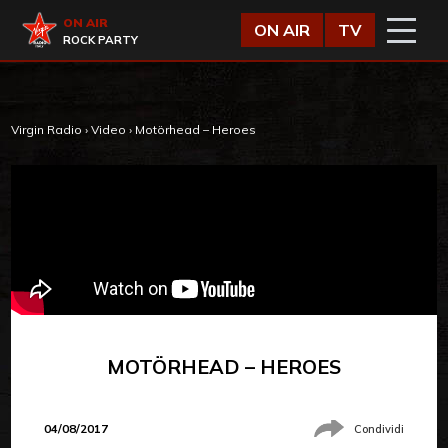
Vai al contenuto
Virgin Radio
ON AIR
ON AIR
TV
ROCK PARTY
Virgin Radio
›
Video
›
Motörhead – Heroes
MOTÖRHEAD – HEROES
04/08/2017
Condividi