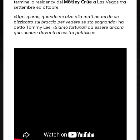
termine la residency dei
Mötley Crüe
a Las Vegas tra
settembre ed ottobre.
«
Ogni giorno, quando mi alzo alla mattina mi do un
pizzicotto sul braccio per vedere se sto sognando
» ha
detto Tommy Lee, «
Siamo fortunati ad essere ancora
qui suonare davanti al nostro pubblico
».