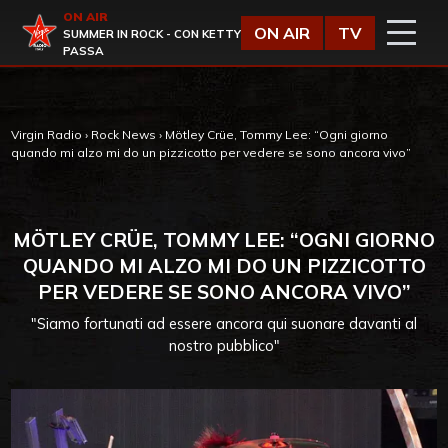
Vai al contenuto
ON AIR
Virgin Radio
ON AIR
TV
SUMMER IN ROCK - CON KETTY
PASSA
Virgin Radio
›
Rock News
›
Mötley Crüe, Tommy Lee: “Ogni giorno
quando mi alzo mi do un pizzicotto per vedere se sono ancora vivo”
MÖTLEY CRÜE, TOMMY LEE: “OGNI GIORNO
QUANDO MI ALZO MI DO UN PIZZICOTTO
PER VEDERE SE SONO ANCORA VIVO”
"Siamo fortunati ad essere ancora qui suonare davanti al
nostro pubblico"