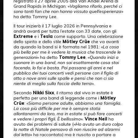
registrato il 27 aprile 2005 alla Van Andel Arena di
Grand Rapids in Michigan. «
Vogliamo rifarlo, perché ci
sono tanti fan che non hanno vissuto quell’esperienza
»
ha detto Tommy Lee.
Il tour inizierà il 17 luglio 2026 in Pennsylvania e
andrà avanti per tutta l’estate con 33 date, con gli
Extreme
e i
Tesla
come supporto. Una celebrazione
dello spirito e dello stile
Mötley Crüe
che va avanti
da quando la band si è formata nel 1981: «
La cosa
più bella per me è vedere la musica che trascende le
generazioni
» ha detto
Tommy Lee
, «
Quando inizi a
suonare in una band, non sai esattamente cosa stai
facendo, lo fai e basta. Poi passano gli anni e nel
pubblico dei tuoi concerti vedi persone con il figlio di
otto o nove anni sulle spalle e pensi che non ci sia
niente di meglio sulla faccia della terra
».
Secondo
Nikki Sixx
, il ritorno dal vivo in estate è
perfetto per una band di leggende come i
Mötley
Crüe
: «
Siamo persone adulte, abbiamo una famiglia.
La cosa più difficile per me è sempre stata
allontanarmi da loro, ma in estate si può fare concerti
e vedere i propri figli. È bellissimo
».
Vince Neil
ha
avuto dei problemi di salute («
Ho avuto un duro colpo
la notte di Natale pensavo di non riuscire ad alzarmi
dal letto
» ha raccontato) ma è riuscito a portare a