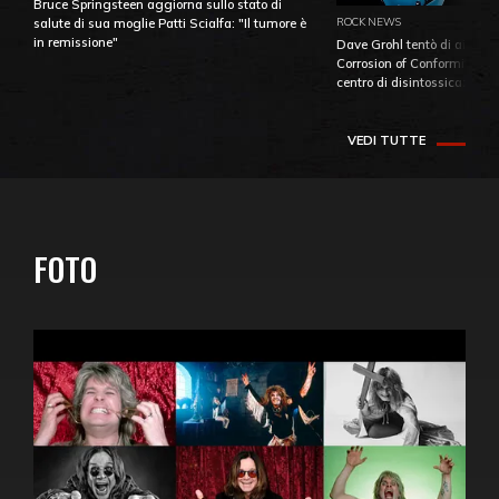
Bruce Springsteen aggiorna sullo stato di
ROCK NEWS
salute di sua moglie Patti Scialfa: "Il tumore è
in remissione"
Dave Grohl tentò di aiutare
Corrosion of Conformity fino
centro di disintossicazione
VEDI TUTTE
FOTO