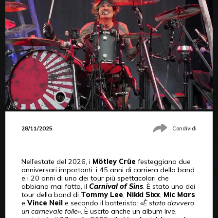
28/11/2025
Condividi
Nell’estate del 2026, i
Mötley Crüe
festeggiano due
anniversari importanti: i 45 anni di carriera della band
e i 20 anni di uno dei tour più spettacolari che
abbiano mai fatto, il
Carnival of Sins
. È stato uno dei
tour della band di
Tommy Lee
,
Nikki Sixx
,
Mic Mars
e
Vince Neil
e secondo il batterista: «
È stato davvero
un carnevale folle
». È uscito anche un album live,