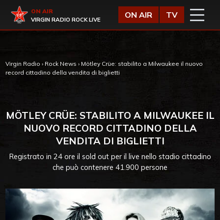
Vai al contenuto
Virgin Radio
ON AIR
ON AIR
TV
VIRGIN RADIO ROCK LIVE
Virgin Radio
›
Rock News
›
Mötley Crüe: stabilito a Milwaukee il nuovo
record cittadino della vendita di biglietti
MÖTLEY CRÜE: STABILITO A MILWAUKEE IL
NUOVO RECORD CITTADINO DELLA
VENDITA DI BIGLIETTI
Registrato in 24 ore il sold out per il live nello stadio cittadino
che può contenere 41.900 persone