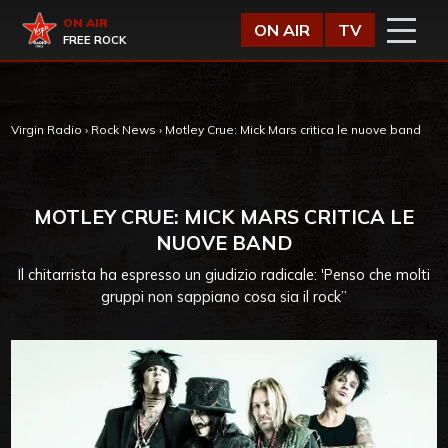
Vai al contenuto
Virgin Radio
ON AIR
ON AIR
TV
FREE ROCK
Virgin Radio
›
Rock News
›
Motley Crue: Mick Mars critica le nuove band
MOTLEY CRUE: MICK MARS CRITICA LE
NUOVE BAND
Il chitarrista ha espresso un giudizio radicale: 'Penso che molti
gruppi non sappiano cosa sia il rock”