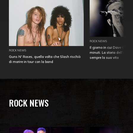
ROCK NEWS
Il giorno in cui Dave Gahan
ROCK NEWS
minuti. La storia dell'over
Guns N' Roses, quella volta che Slash rischiò
sempre la sua vita
di morire in tour con la band
ROCK NEWS