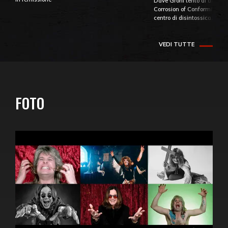
Dave Grohl tentò di aiutare
Corrosion of Conformity fino
centro di disintossicazione
VEDI TUTTE
FOTO