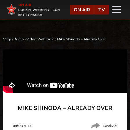
Vai al contenuto
ON AIR
Virgin Radio
ON AIR
TV
ROCKIN' WEEKEND - CON
KETTY PASSA
Virgin Radio
›
Video Webradio
›
Mike Shinoda – Already Over
MIKE SHINODA – ALREADY OVER
08/11/2023
Condividi