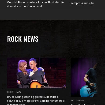
Guns N' Roses, quella volta che Slash rischiò
sempre la sua vita
di morire in tour con la band
ROCK NEWS
ROCK NEWS
Bruce Springsteen aggiorna sullo stato di
ROCK NEWS
salute di sua moglie Patti Scialfa: "Il tumore è
in remissione"