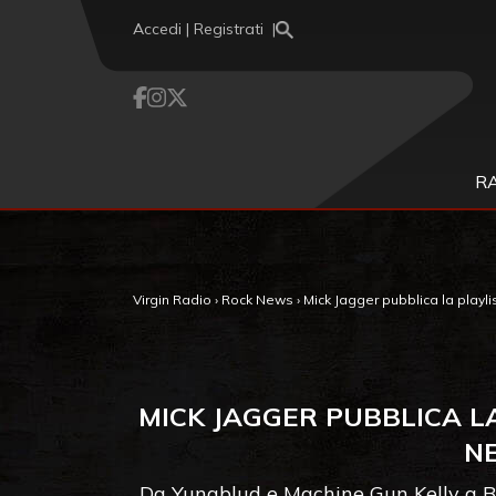
Vai al contenuto
Accedi | Registrati
R
Virgin Radio
›
Rock News
›
Mick Jagger pubblica la playli
MICK JAGGER PUBBLICA LA
NE
Da Yungblud e Machine Gun Kelly a Bob