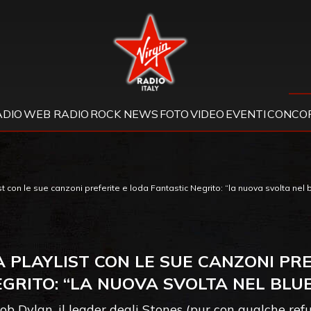
Virgin Radio
ADIO
WEB RADIO
ROCK NEWS
FOTO
VIDEO
EVENTI
CONCOR
st con le sue canzoni preferite e loda Fantastic Negrito: “la nuova svolta nel 
 PLAYLIST CON LE SUE CANZONI PR
GRITO: “LA NUOVA SVOLTA NEL BLU
 Dylan, il leader degli Stones (pur con qualche ref