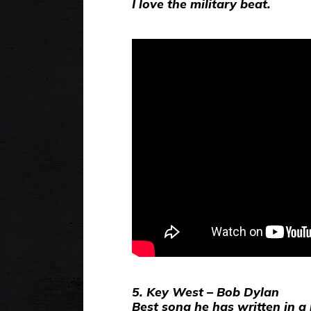
I love the military beat.
5. Key West – Bob Dylan
Best song he has written in a 