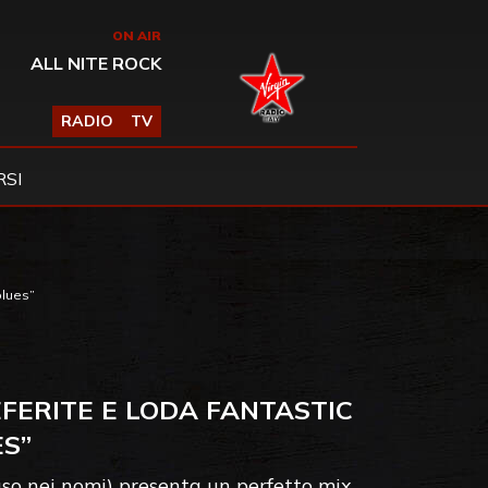
ON AIR
ALL NITE ROCK
RADIO
TV
SI
blues”
EFERITE E LODA FANTASTIC
ES”
uso nei nomi) presenta un perfetto mix