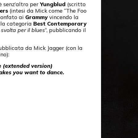
è senz’altro per
Yungblud
(scritto
ers
(intesi da Mick come “The Foo
ionfato ai
Grammy
vincendo la
la categoria
Best Contemporary
svolta per il blues
“, pubblicando il
pubblicata da Mick Jagger (con la
no):
e (extended version)
 makes you want to dance.