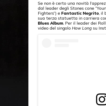
Se non è certo una novità l’appre
dal leader degli Stones cone “You
Fighters”) e
Fantastic Negrito
, i
sua terza statuetta in carriera c
Blues Album
. Per il leader dei Ro
video del singolo
How Long
su Ins