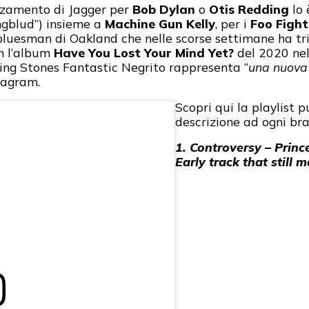
zzamento di Jagger per
Bob Dylan
o
Otis Redding
lo 
ngblud”) insieme a
Machine Gun Kelly
, per i
Foo Fight
l bluesman di Oakland che nelle scorse settimane ha tr
on l’album
Have You Lost Your Mind Yet?
del 2020 nel
lling Stones Fantastic Negrito rappresenta “
una nuova 
tagram.
Scopri qui la playlist 
descrizione ad ogni bra
1. Controversy – Princ
Early track that still