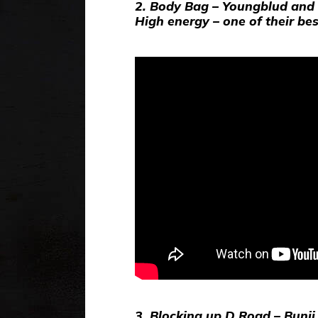
2. Body Bag – Youngblud and
High energy – one of their bes
3. Blocking up D Road – Bunji