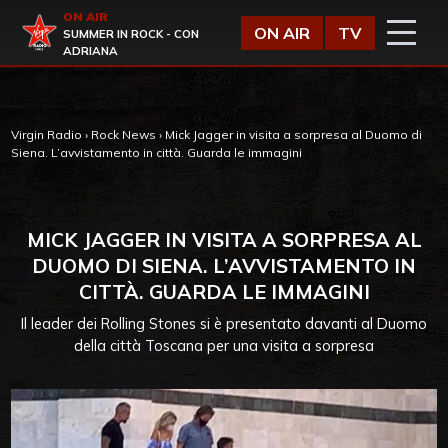
Vai al contenuto
ON AIR
Virgin Radio
ON AIR
TV
SUMMER IN ROCK - CON
ADRIANA
Virgin Radio
›
Rock News
›
Mick Jagger in visita a sorpresa al Duomo di
Siena. L’avvistamento in città. Guarda le immagini
MICK JAGGER IN VISITA A SORPRESA AL
DUOMO DI SIENA. L’AVVISTAMENTO IN
CITTÀ. GUARDA LE IMMAGINI
Il leader dei Rolling Stones si è presentato davanti al Duomo
della città Toscana per una visita a sorpresa