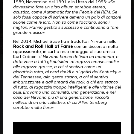
1989, Nevermind del 1991 e In Utero del 1993: «
Se
dovessimo fare un altro album sarebbe etereo,
acustico, come Automatic for the People dei REM. Se
solo fossi capace di scrivere almeno un paio di canzoni
buone come le loro. Non so come facciano, sono i
migliori. Hanno gestito il successo e continuano a fare
grande musica
».
Nel 2014, Michael Stipe ha introdotto i Nirvana nella
Rock and Roll Hall of Fame
con un discorso molto
appassionato, in cui ha reso omaggio al suo amico
Kurt Cobain: «
I Nirvana hanno definito un momento, e
dato voce a tutti gli outsider: ai ragazzi omosessuali e
alle ragazze grasse, a chi si sentiva come un
giocattolo rotto, ai nerd timidi e ai gotici del Kentucky e
del Tennessee, alla gente strana, a chi si sentiva
imbarazzante e agli amanti del rock, a chi era stanco
di tutto, ai ragazzini troppo intelligenti e alle vittime dei
bulli. Eravamo una comunità, una generazione, e nel
caso dei Nirvana più di una generazione, raccolti
nell’eco di un urlo collettivo, di cui Allen Ginsberg
sarebbe molto fiero
».