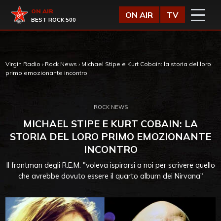
Vai al contenuto
Virgin Radio
ON AIR
ON AIR
TV
BEST ROCK 500
Virgin Radio
›
Rock News
›
Michael Stipe e Kurt Cobain: la storia del loro
primo emozionante incontro
ROCK NEWS
MICHAEL STIPE E KURT COBAIN: LA
STORIA DEL LORO PRIMO EMOZIONANTE
INCONTRO
Il frontman degli R.E.M: "voleva ispirarsi a noi per scrivere quello
che avrebbe dovuto essere il quarto album dei Nirvana"