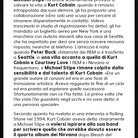
salvare la vita a
Kurt Cobain
: quando è rimasto
intrappolato dai suoi demoni, gli ha proposto una
collaborazione («
Era solo una scusa per cercare di
rimanere disperatamente in contatto. Volevo
trascinarlo in studio di registrazione
» ha detto), gli ha
mandato un biglietto aereo per New York e una
macchina con autista davanti alla sua casa di Seattle,
che ha aspettato per dieci ore senza ricevere nessuna
risposta, neanche al telefono. L’amicizia è nata
quando
Peter Buck
, chitarrista dei REM si è trasferito
a
Seattle
, in
una villa accanto a quella di Kurt
Cobain e Courtney Love
. I REM e i Nirvana si
frequentano, e
Michael Stipe rimane colpito dalla
sensibilità e dal talento di Kurt Cobain
: «
Era un
grande autore di canzoni ed era in una fase di
transizione artistica. Aveva raggiunto la fine di un ciclo
ed era pronto ad esplorare quello successivo.
Sfortunatamente non ce l’ha fatta. La prima volta che
l’ho visto l’ho guardato negli occhi e mi sono detto: è
una persona speciale
».
Secondo quanto ha rivelato in una intervista a Rolling
Stone nel 1994, Kurt Cobain aveva detto chiaramente
a Michael Stipe di
volersi ispirare alla sua band
per scrivere quello che avrebbe dovuto essere
il quarto album dei Nirvana
dopo Bleach del