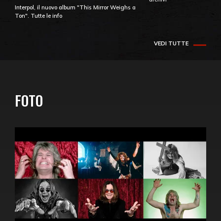
Interpol, il nuovo album "This Mirror Weighs a
Ton". Tutte le info
VEDI TUTTE
FOTO