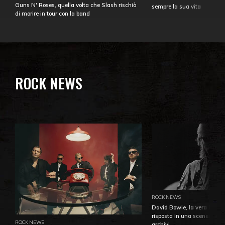
Guns N' Roses, quella volta che Slash rischiò
sempre la sua vita
di morire in tour con la band
ROCK NEWS
ROCK NEWS
David Bowie, la vera identi
risposta in una sceneggiatu
ROCK NEWS
archivi