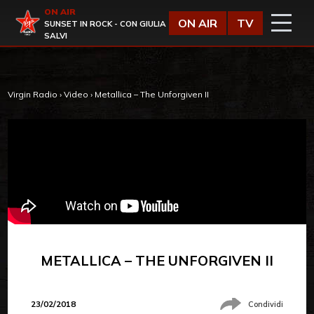
Vai al contenuto
ON AIR
Virgin Radio
ON AIR
TV
SUNSET IN ROCK - CON GIULIA
SALVI
Virgin Radio
›
Video
›
Metallica – The Unforgiven II
METALLICA – THE UNFORGIVEN II
23/02/2018
Condividi