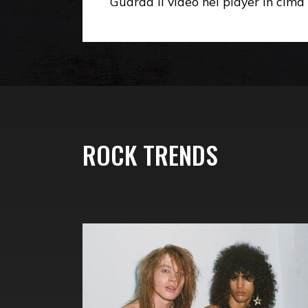
Guarda il video nel player in cima
ROCK TRENDS