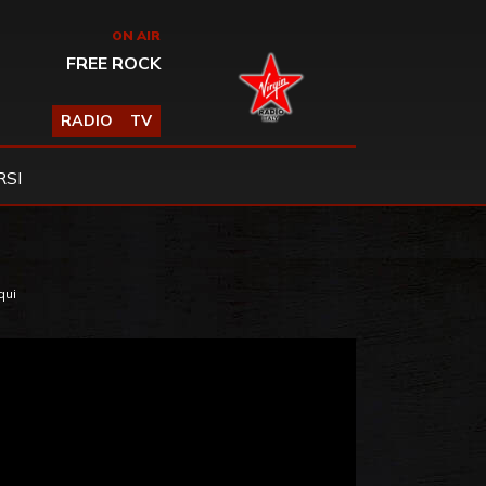
ON AIR
FREE ROCK
RADIO
TV
SI
qui