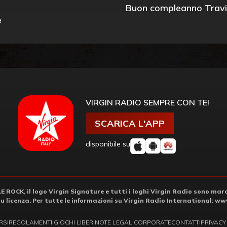
Buon compleanno Travi
e
VIRGIN RADIO SEMPRE CON TE!
SCARICA L'APP
disponibile su
ROCK, il logo Virgin Signature e tutti i loghi Virgin Radio sono march
su licenza. Per tutte le informazioni su Virgin Radio International:
www
RSI
REGOLAMENTI GIOCHI LIBERI
NOTE LEGALI
CORPORATE
CONTATTI
PRIVACY