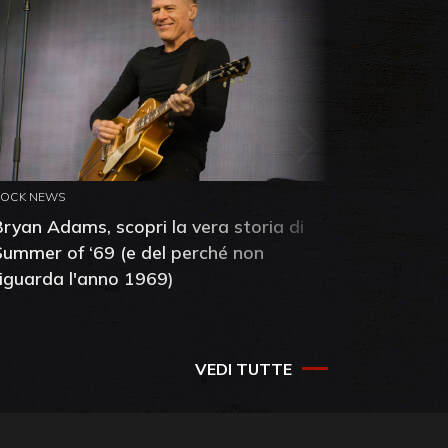
ROCK NEWS
ROCK NEW
Bryan Adams, scopri la vera storia di
Anthony 
Summer of ‘69 (e del perché non
mia amic
riguarda l'anno 1969)
VEDI TUTTE