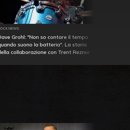
ROCK NEWS
Dave Grohl: "Non so contare il tempo
quando suono la batteria". La storia
della collaborazione con Trent Reznor