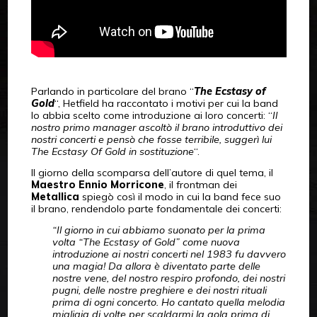
Parlando in particolare del brano “
The Ecstasy of
Gold
“, Hetfield ha raccontato i motivi per cui la band
lo abbia scelto come introduzione ai loro concerti: “
Il
nostro primo manager ascoltò il brano introduttivo dei
nostri concerti e pensò che fosse terribile, suggerì lui
The Ecstasy Of Gold in sostituzione
“.
Il giorno della scomparsa dell’autore di quel tema, il
Maestro Ennio Morricone
, il frontman dei
Metallica
spiegò così il modo in cui la band fece suo
il brano, rendendolo parte fondamentale dei concerti:
“Il giorno in cui abbiamo suonato per la prima
volta “The Ecstasy of Gold” come nuova
introduzione ai nostri concerti nel 1983 fu davvero
una magia! Da allora è diventato parte delle
nostre vene, del nostro respiro profondo, dei nostri
pugni, delle nostre preghiere e dei nostri rituali
prima di ogni concerto. Ho cantato quella melodia
migliaia di volte per scaldarmi la gola prima di