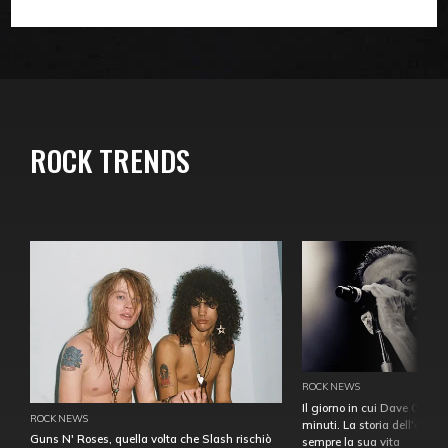
ROCK TRENDS
ROCK NEWS
Il giorno in cui Dave Gahan
ROCK NEWS
minuti. La storia dell'over
Guns N' Roses, quella volta che Slash rischiò
sempre la sua vita