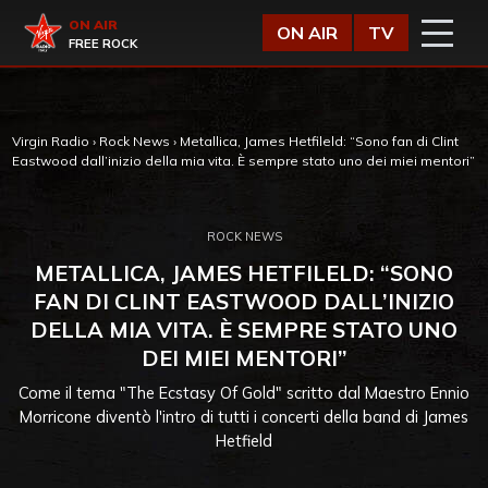
Vai al contenuto
Virgin Radio
ON AIR
ON AIR
TV
FREE ROCK
Virgin Radio
›
Rock News
›
Metallica, James Hetfileld: “Sono fan di Clint
Eastwood dall’inizio della mia vita. È sempre stato uno dei miei mentori”
ROCK NEWS
METALLICA, JAMES HETFILELD: “SONO
FAN DI CLINT EASTWOOD DALL’INIZIO
DELLA MIA VITA. È SEMPRE STATO UNO
DEI MIEI MENTORI”
Come il tema "The Ecstasy Of Gold" scritto dal Maestro Ennio
Morricone diventò l'intro di tutti i concerti della band di James
Hetfield