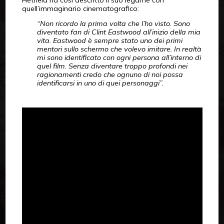
Hetfield ha così descritto il suo legame con
quell’immaginario cinematografico:
“Non ricordo la prima volta che l’ho visto. Sono
diventato fan di Clint Eastwood all’inizio della mia
vita. Eastwood è sempre stato uno dei primi
mentori sullo schermo che volevo imitare. In realtà
mi sono identificato con ogni persona all’interno di
quel film. Senza diventare troppo profondi nei
ragionamenti credo che ognuno di noi possa
identificarsi in uno di quei personaggi”.