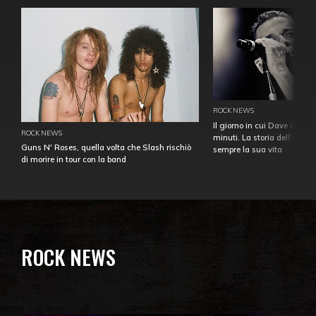
ROCK NEWS
Il giorno in cui Dave Gahan
ROCK NEWS
minuti. La storia dell'over
Guns N' Roses, quella volta che Slash rischiò
sempre la sua vita
di morire in tour con la band
ROCK NEWS