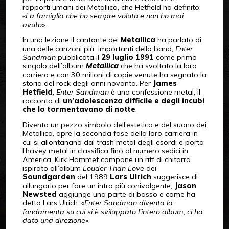
rapporti umani dei Metallica, che Hetfield ha definito:
«
La famiglia che ho sempre voluto e non ho mai
avuto
».
In una lezione il cantante dei
Metallica
ha parlato di
una delle canzoni più importanti della band,
Enter
Sandman
pubblicata il
29 luglio 1991
come primo
singolo dell’album
Metallica
che ha svoltato la loro
carriera e con 30 milioni di copie venute ha segnato la
storia del rock degli anni novanta. Per
James
Hetfield
,
Enter Sandman
è una confessione metal, il
racconto di
un’adolescenza difficile e degli incubi
che lo tormentavano di notte
.
Diventa un pezzo simbolo dell’estetica e del suono dei
Metallica, apre la seconda fase della loro carriera in
cui si allontanano dal trash metal degli esordi e porta
l’havey metal in classifica fino al numero sedici in
America. Kirk Hammet compone un riff di chitarra
ispirato all’album
Louder Than Love
dei
Soundgarden
del 1989
Lars Ulrich
suggerisce di
allungarlo per fare un intro più conivolgente,
Jason
Newsted
aggiunge una parte di basso e come ha
detto Lars Ulrich: «
Enter Sandman diventa la
fondamenta su cui si è sviluppato l’intero album, ci ha
dato una direzione
».