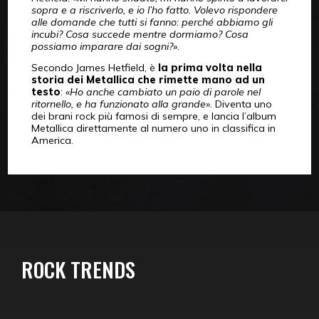
sopra e a riscriverlo, e io l’ho fatto. Volevo rispondere
alle domande che tutti si fanno: perché abbiamo gli
incubi? Cosa succede mentre dormiamo? Cosa
possiamo imparare dai sogni?
».
Secondo James Hetfield, è
la prima volta nella
storia dei Metallica che rimette mano ad un
testo
: «
Ho anche cambiato un paio di parole nel
ritornello, e ha funzionato alla grande
». Diventa uno
dei brani rock più famosi di sempre, e lancia l’album
Metallica direttamente al numero uno in classifica in
America.
ROCK TRENDS