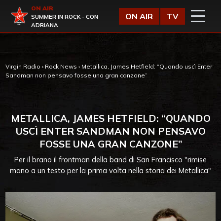
Vai al contenuto
ON AIR
Virgin Radio
ON AIR
TV
SUMMER IN ROCK - CON
ADRIANA
Virgin Radio
›
Rock News
›
Metallica, James Hetfield: “Quando uscì Enter
Sandman non pensavo fosse una gran canzone”
METALLICA, JAMES HETFIELD: “QUANDO
USCÌ ENTER SANDMAN NON PENSAVO
FOSSE UNA GRAN CANZONE”
Per il brano il frontman della band di San Francisco "rimise
mano a un testo per la prima volta nella storia dei Metallica"