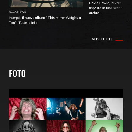
David Bowie, la vera identi
risposta in una sceneggiatu
ROCK NEWS
archivi
Interpol, il nuovo album "This Mirror Weighs a
Ton". Tutte le info
VEDI TUTTE
FOTO