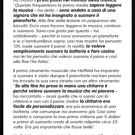
“
Quando frequentavo la prima media
sapevo leggere
la musica
– ha detto –
sono andato a casa di una
signora che mi ha insegnato a suonare il
pianoforte.
Alla fine della lezione mi preparava dei
biscotti. Ecco cosa facevo: leggevo la musica, cantavo
e suonavo. Sono così grato per questo
– ha
sottolineato –
perché in casa avevamo un pianoforte
e io ci tamburellavo sopra, così mia madre ha pensato
‘Oh, vuole suonare il piano’. In realtà,
io volevo
semplicemente suonare la batteria e fare casino
,
ma lei ha pensato che volessi suonare il piano e così
alla fine l’ho fatto
”.
Il primo strumento musicale che Hetfield ha imparato
a suonare è stato dunque il pianoforte ma ben presto
ha trovato la sua vera strada con un altro strumento:
“
Se alla fine ho preso in mano una chitarra è
perché volevo suonare la musica che mi piaceva
–
ha raccontato –
ossia quella che si suona con la
chitarra e non con il piano. Inoltre
la chitarra era
facile da personalizzare
, era più economica di una
batteria, che comunque noi avevamo già. Così sono
andato a comprare la mia prima chitarra per 5 dollari
e prima di suonarla credo di averla ridipinta circa 10
volte. Era più importante che fosse bella
”.