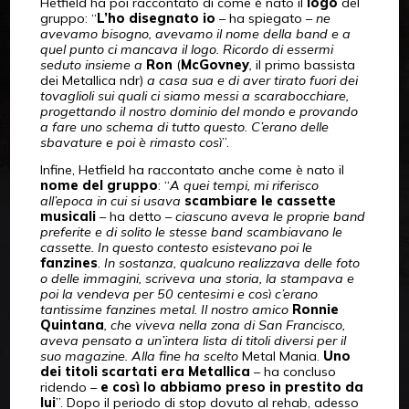
Hetfield ha poi raccontato di come è nato il
logo
del
gruppo: “
L’ho disegnato io
– ha spiegato –
ne
avevamo bisogno, avevamo il nome della band e a
quel punto ci mancava il logo. Ricordo di essermi
seduto insieme a
Ron
(
McGovney
,
il primo bassista
dei Metallica ndr)
a casa sua e di aver tirato fuori dei
tovaglioli sui quali ci siamo messi a scarabocchiare,
progettando il nostro dominio del mondo e provando
a fare uno schema di tutto questo. C’erano delle
sbavature e poi è rimasto così
”.
Infine, Hetfield ha raccontato anche come è nato il
nome del gruppo
: “
A quei tempi, mi riferisco
all’epoca in cui si usava
scambiare le cassette
musicali
– ha detto –
ciascuno aveva le proprie band
preferite e di solito le stesse band scambiavano le
cassette. In questo contesto esistevano poi le
fanzines
.
In sostanza, qualcuno realizzava delle foto
o delle immagini, scriveva una storia, la stampava e
poi la vendeva per 50 centesimi e così c’erano
tantissime fanzines metal. Il nostro amico
Ronnie
Quintana
, che viveva nella zona di San Francisco,
aveva pensato a un’intera lista di titoli diversi per il
suo magazine. Alla fine ha scelto
Metal Mania.
Uno
dei titoli scartati era Metallica
– ha concluso
ridendo –
e così lo abbiamo preso in prestito da
lui
”. Dopo il periodo di stop dovuto al rehab, adesso