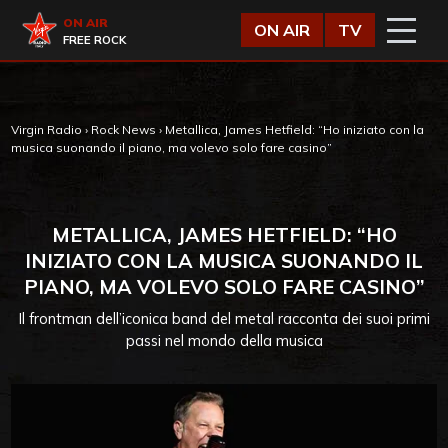
Vai al contenuto
Virgin Radio
ON AIR
ON AIR
TV
FREE ROCK
Virgin Radio
›
Rock News
›
Metallica, James Hetfield: “Ho iniziato con la
musica suonando il piano, ma volevo solo fare casino”
METALLICA, JAMES HETFIELD: “HO
INIZIATO CON LA MUSICA SUONANDO IL
PIANO, MA VOLEVO SOLO FARE CASINO”
Il frontman dell’iconica band del metal racconta dei suoi primi
passi nel mondo della musica