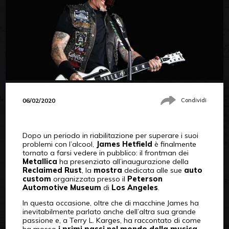
06/02/2020
Condividi
Dopo un periodo in riabilitazione per superare i suoi
problemi con l’alcool,
James Hetfield
è finalmente
tornato a farsi vedere in pubblico: il frontman dei
Metallica
ha presenziato all’inaugurazione della
Reclaimed Rust
, la
mostra
dedicata alle sue
auto
custom
organizzata presso il
Peterson
Automotive Museum
di
Los Angeles
.
In questa occasione, oltre che di macchine James ha
inevitabilmente parlato anche dell’altra sua grande
passione e, a Terry L. Karges, ha raccontato di come
ha mosso
i primi passi nel mondo della musica
.