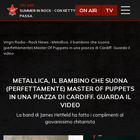
Vai al contenuto
ON AIR
Virgin Radio
ON AIR
TV
SUMMER IN ROCK - CON KETTY
PASSA
Virgin Radio
›
Rock News
›
Metallica, il bambino che suona
(perfettamente) Master Of Puppets in una piazza di Cardiff. Guarda il
video
METALLICA, IL BAMBINO CHE SUONA
(PERFETTAMENTE) MASTER OF PUPPETS
IN UNA PIAZZA DI CARDIFF. GUARDA IL
VIDEO
La band di James Hetfield ha fatto i complimenti al
giovanissimo chitarrista