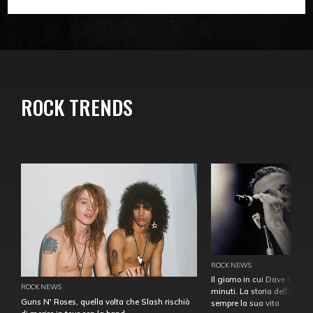
ROCK TRENDS
ROCK NEWS
Il giorno in cui Dave Gahan
ROCK NEWS
minuti. La storia dell'over
Guns N' Roses, quella volta che Slash rischiò
sempre la sua vita