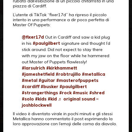
rubato dall’esibizione di un piccolo chitarrista in una
piazza di Cardiff.
L’utente di TikTok “fixer17d” ha ripreso il piccolo
intento in una performance a dir poco perfetta di
Master Of Puppets:
@fixer17d
Out in Cardiff and saw a kid plug
in his
#paulgilbert
signature and thought I’d
stick around. Did not expect to stay there
with my jaw on the floor while he hammered
out Master of Puppets flawlessly!
#larsulrich
#kirkhammett
#jameshetfield
#robtrujillo
#metallica
#metal
#guitar
#masterofpuppets
#cardiff
#busker
#paulgilbert
#strangerthings
#rock
#music
#shred
#solo
#kids
#kid
♬ original sound –
joshblockwell
Il video è diventato virale in pochi minuti e gli stessi
Metallica hanno commentato il post esprimendo la
loro approvazione con l’emoji delle corna da diavolo.