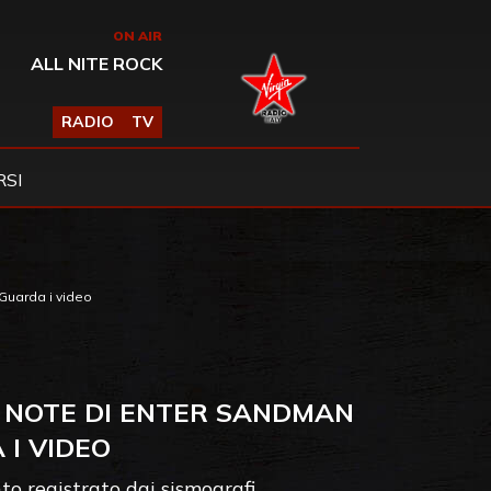
ON AIR
ALL NITE ROCK
RADIO
TV
SI
 Guarda i video
E NOTE DI ENTER SANDMAN
 I VIDEO
o registrato dai sismografi