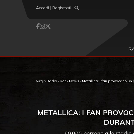
Vai al contenuto
Accedi | Registrati
R
Virgin Radio
›
Rock News
›
Metallica: i fan provocano un 
METALLICA: I FAN PROVO
DURANTE
60.000 persone allo stadio