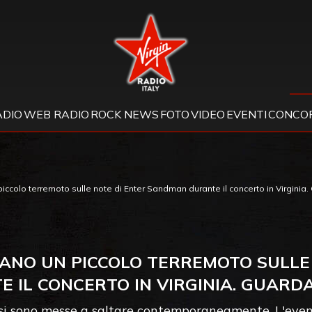
Virgin Radio
ADIO
WEB RADIO
ROCK NEWS
FOTO
VIDEO
EVENTI
CONCOR
piccolo terremoto sulle note di Enter Sandman durante il concerto in Virginia.
CANO UN PICCOLO TERREMOTO SULL
 IL CONCERTO IN VIRGINIA. GUARDA
 si sono messe a saltare contemporaneamente. L'event