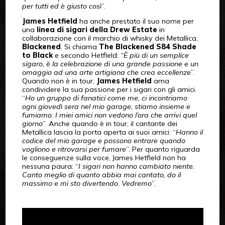
per tutti ed è giusto così
”.
James Hetfield
ha anche prestato il suo nome per
una
linea di sigari della Drew Estate
in
collaborazione con il marchio di whisky dei Metallica,
Blackened
. Si chiama
The Blackened S84 Shade
to Black
e secondo Hetfield:
“È più di un semplice
sigaro, è la celebrazione di una grande passione e un
omaggio ad una arte artigiana che crea eccellenze
”.
Quando non è in tour,
James Hetfield
ama
condividere la sua passione per i sigari con gli amici.
“
Ho un gruppo di fanatici come me, ci incontriamo
ogni giovedì sera nel mio garage, stiamo insieme e
fumiamo. I miei amici non vedono l’ora che arrivi quel
giorno
”. Anche quando è in tour, il cantante dei
Metallica lascia la porta aperta ai suoi amici: “
Hanno il
codice del mio garage e possono entrare quando
vogliono e ritrovarsi per fumare
”. Per quanto riguarda
le conseguenze sulla voce, James Hetfield non ha
nessuna paura: “
I sigari non hanno cambiato niente.
Canto meglio di quanto abbia mai cantato, do il
massimo e mi sto divertendo. Vedremo
”.