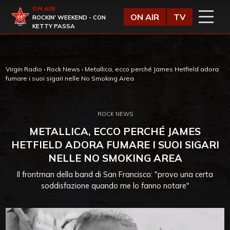
Vai al contenuto
ON AIR
Virgin Radio
ON AIR
TV
ROCKIN' WEEKEND - CON
KETTY PASSA
Virgin Radio
›
Rock News
›
Metallica, ecco perché James Hetfield adora
fumare i suoi sigari nelle No Smoking Area
ROCK NEWS
METALLICA, ECCO PERCHÉ JAMES
HETFIELD ADORA FUMARE I SUOI SIGARI
NELLE NO SMOKING AREA
Il frontman della band di San Francisco: "provo una certa
soddisfazione quando me lo fanno notare"