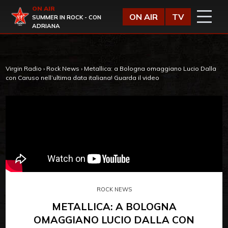
Vai al contenuto
ON AIR
Virgin Radio
ON AIR
TV
SUMMER IN ROCK - CON
ADRIANA
Virgin Radio
›
Rock News
›
Metallica: a Bologna omaggiano Lucio Dalla
con Caruso nell’ultima data italiana! Guarda il video
ROCK NEWS
METALLICA: A BOLOGNA
OMAGGIANO LUCIO DALLA CON