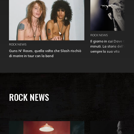
ROCK NEWS
Il giorno in cui Dave Gahan
ROCK NEWS
minuti. La storia dell'over
Guns N' Roses, quella volta che Slash rischiò
sempre la sua vita
di morire in tour con la band
ROCK NEWS