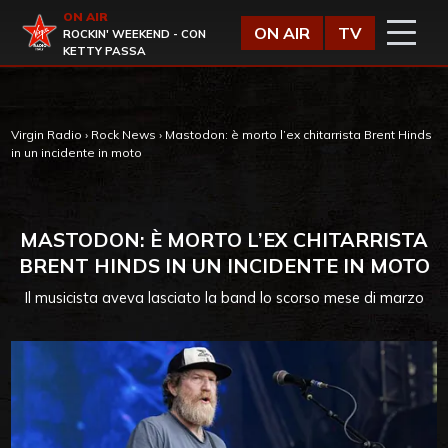
Vai al contenuto
ON AIR
Virgin Radio
ON AIR
TV
ROCKIN' WEEKEND - CON
KETTY PASSA
Virgin Radio
›
Rock News
›
Mastodon: è morto l’ex chitarrista Brent Hinds
in un incidente in moto
MASTODON: È MORTO L’EX CHITARRISTA
BRENT HINDS IN UN INCIDENTE IN MOTO
Il musicista aveva lasciato la band lo scorso mese di marzo