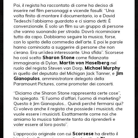
Poi, il regista ha raccontato di come ha deciso di
inserire nel film personaggi e vicende fasulli: “Una
volta finito di montare il documentario, io e David
Tedeschi l’abbiamo guardato e ci siamo detti: È
convenzionale. È solo un film su un gruppo di persone
che vanno suonando per strada. Dovrò ricominciare
tutto da capo. Dobbiamo seguire la musica, forse,
con lo spirito della commedia dell’arte. E poi le parole
hanno cominciato a suggerire di persone che non
c’erano. Era un’idea interessante. Una sfida”. Scorsese
ha così scelto
Sharon Stone
come fidanzata
immaginaria di Dylan,
Martin von Haselberg
nel
ruolo del regista Steven van Dorp,
Michael Murphy
in quello del deputato del Michigan Jack Tanner, e
Jim
Gianopulos
, amministratore delegato della
Paramount Pictures, come promoter dei concerti.
“Diciamo che Sharon Stone rappresenta certe cose”,
ha spiegato. “E l’uomo d’affari, l’uomo di marketing?
Questo è Jim Gianopulos… Quindi perché fermarsi qui?
Ci voleva anche il regista che possiede i musicisti, che
vuole essere i musicisti. Esattamente come noi che
amiamo la musica talmente tanto da riprenderli e
voler essere al loro posto”.
L’approccio originale con cui
Scorsese
ha diretto il