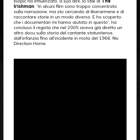
biopic ha influenzato, a suo dire, lo stile di
The
Irishman
: “In alcuni film sono troppo concentrato
sulla narrazione, ma sto cercando di liberarmene e di
raccontare storie in un modo diverso. E ho scoperto
che i documentari mi hanno aiutato in questo”, ha
concluso il regista che nel 2005 aveva già diretto un
altro docu sulla storia del cantante statunitense,
dall’infanzia fino all’incidente in moto del 1966: No
Direction Home.