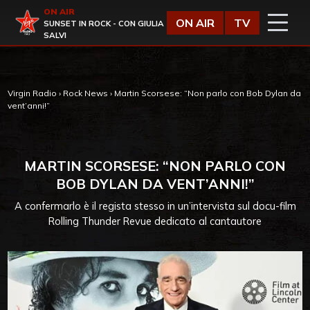
Vai al contenuto
ON AIR
Virgin Radio
ON AIR
TV
SUNSET IN ROCK - CON GIULIA
SALVI
Virgin Radio
›
Rock News
›
Martin Scorsese: “Non parlo con Bob Dylan da
vent’anni!”
MARTIN SCORSESE: “NON PARLO CON
BOB DYLAN DA VENT’ANNI!”
A confermarlo è il regista stesso in un’intervista sul docu-film
Rolling Thunder Revue dedicato al cantautore