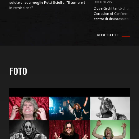
ROCK NEWS
salute di sua moglie Patti Scialfa: "Il tumore è
in remissione"
Dave Grohl tentò di aiutare
Corrosion of Conformity fino
centro di disintossicazione
VEDI TUTTE
FOTO