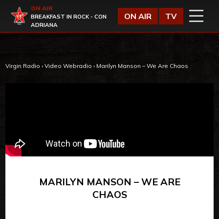
Vai al contenuto
ON AIR
Virgin Radio
ON AIR
TV
BREAKFAST IN ROCK - CON
ADRIANA
Virgin Radio
›
Video Webradio
›
Marilyn Manson – We Are Chaos
MARILYN MANSON – WE ARE
CHAOS