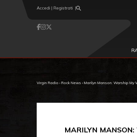
Vai al contenuto
Accedi | Registrati
R
Virgin Radio
›
Rock News
›
Marilyn Manson: Warship My Wr
MARILYN MANSON: