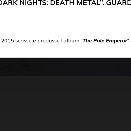
ARK NIGHTS: DEATH METAL”. GUARD
l 2015 scrisse e produsse l’album “
The Pale Emperor
”