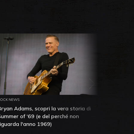
ROCK NEWS
ROCK NEW
Bryan Adams, scopri la vera storia di
Anthony 
Summer of ‘69 (e del perché non
mia amic
riguarda l'anno 1969)