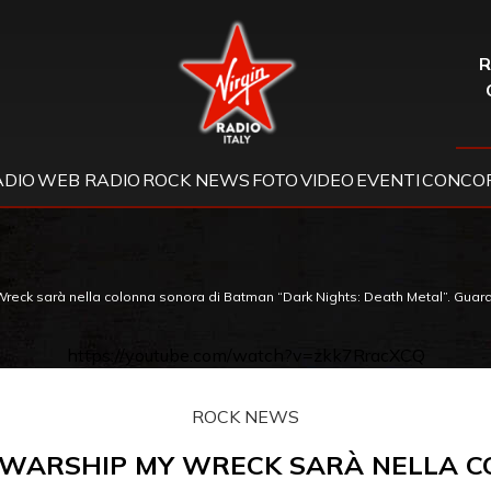
Virgin Radio
R
ADIO
WEB RADIO
ROCK NEWS
FOTO
VIDEO
EVENTI
CONCOR
eck sarà nella colonna sonora di Batman “Dark Nights: Death Metal”. Guard
https://youtube.com/watch?v=zkk7RracXCQ
ROCK NEWS
 WARSHIP MY WRECK SARÀ NELLA C