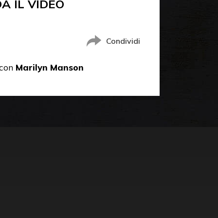
A IL VIDEO
Condividi
 con
Marilyn Manson