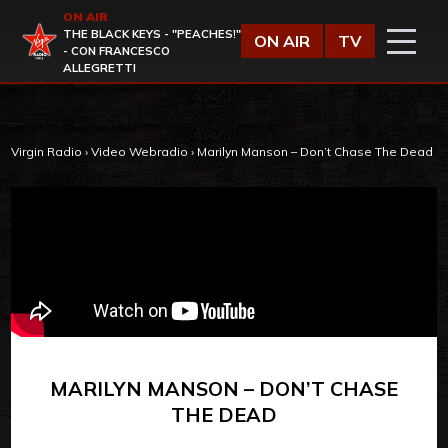
Vai al contenuto
ON AIR
Virgin Radio
THE BLACK KEYS - "PEACHES!"
ON AIR
TV
- CON FRANCESCO
ALLEGRETTI
Virgin Radio
›
Video Webradio
›
Marilyn Manson – Don’t Chase The Dead
MARILYN MANSON – DON’T CHASE
THE DEAD