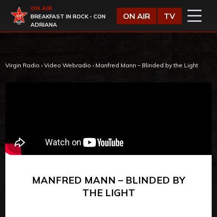
Vai al contenuto
ON AIR
Virgin Radio
ON AIR
TV
BREAKFAST IN ROCK - CON
ADRIANA
Virgin Radio
›
Video Webradio
›
Manfred Mann – Blinded by the Light
MANFRED MANN – BLINDED BY
THE LIGHT