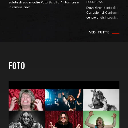
ROCK NEWS
salute di sua moglie Patti Scialfa: "Il tumore è
in remissione"
Dave Grohl tentò di aiutare
Corrosion of Conformity fino
centro di disintossicazione
VEDI TUTTE
FOTO