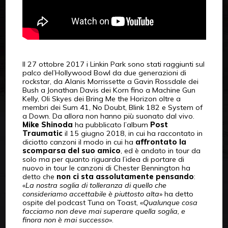
Il 27 ottobre 2017 i Linkin Park sono stati raggiunti sul
palco del’Hollywood Bowl da due generazioni di
rockstar, da Alanis Morrissette a Gavin Rossdale dei
Bush a Jonathan Davis dei Korn fino a Machine Gun
Kelly, Oli Skyes dei Bring Me the Horizon oltre a
membri dei Sum 41, No Doubt, Blink 182 e System of
a Down. Da allora non hanno più suonato dal vivo.
Mike Shinoda
ha pubblicato l’album
Post
Traumatic
il 15 giugno 2018, in cui ha raccontato in
diciotto canzoni il modo in cui ha
affrontato la
scomparsa del suo amico
, ed è andato in tour da
solo ma per quanto riguarda l’idea di portare di
nuovo in tour le canzoni di Chester Bennington ha
detto che
non ci sta assolutamente pensando
:
«
La nostra soglia di tolleranza di quello che
consideriamo accettabile è piuttosto alta
» ha detto
ospite del podcast Tuna on Toast, «
Qualunque cosa
facciamo non deve mai superare quella soglia, e
finora non è mai successo
».