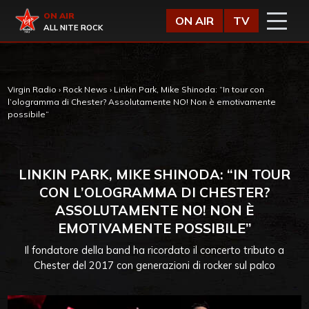
Vai al contenuto
Virgin Radio
ON AIR
ON AIR
TV
ALL NITE ROCK
Virgin Radio
›
Rock News
›
Linkin Park, Mike Shinoda: “In tour con
l’ologramma di Chester? Assolutamente NO! Non è emotivamente
possibile”
LINKIN PARK, MIKE SHINODA: “IN TOUR
CON L’OLOGRAMMA DI CHESTER?
ASSOLUTAMENTE NO! NON È
EMOTIVAMENTE POSSIBILE”
Il fondatore della band ha ricordato il concerto tributo a
Chester del 2017 con generazioni di rocker sul palco