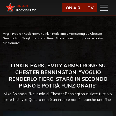
Vai al contenuto
Virgin Radio
ON AIR
ON AIR
TV
ROCK PARTY
Virgin Radio
›
Rock News
›
Linkin Park, Emily Armstrong su Chester
Bennington: “Voglio renderlo fiero. Starò in secondo piano e potrà
funzionare”
LINKIN PARK, EMILY ARMSTRONG SU
CHESTER BENNINGTON: “VOGLIO
RENDERLO FIERO. STARÒ IN SECONDO
PIANO E POTRÀ FUNZIONARE”
Mike Shinoda: "Nel ruolo di Chester Bennington ci siete tutti voi
siete tutti voi. Questo non è un inizio e non è neanche una fine"