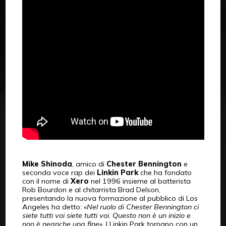
Mike Shinoda
, amico di
Chester Bennington
e
seconda voce rap dei
Linkin Park
che ha fondato
con il nome di
Xero
nel 1996 insieme al batterista
Rob Bourdon e al chitarrista Brad Delson,
presentando la nuova formazione al pubblico di Los
Angeles ha detto: «
Nel ruolo di Chester Bennington ci
siete tutti voi siete tutti voi. Questo non è un inizio e
non è neanche una fine
». I Linkin Park tornano con un