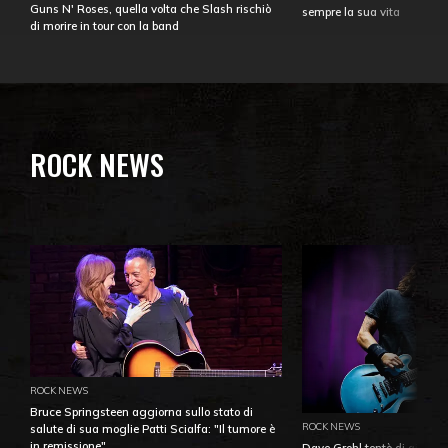
Guns N' Roses, quella volta che Slash rischiò
sempre la sua vita
di morire in tour con la band
ROCK NEWS
ROCK NEWS
Bruce Springsteen aggiorna sullo stato di
ROCK NEWS
salute di sua moglie Patti Scialfa: "Il tumore è
in remissione"
Dave Grohl tentò di aiutare