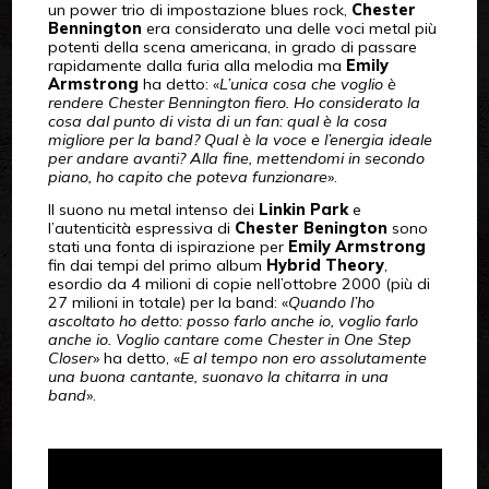
un power trio di impostazione blues rock,
Chester
Bennington
era considerato una delle voci metal più
potenti della scena americana, in grado di passare
rapidamente dalla furia alla melodia ma
Emily
Armstrong
ha detto: «
L’unica cosa che voglio è
rendere Chester Bennington fiero. Ho considerato la
cosa dal punto di vista di un fan: qual è la cosa
migliore per la band? Qual è la voce e l’energia ideale
per andare avanti? Alla fine, mettendomi in secondo
piano, ho capito che poteva funzionare
».
Il suono nu metal intenso dei
Linkin Park
e
l’autenticità espressiva di
Chester Benington
sono
stati una fonta di ispirazione per
Emily Armstrong
fin dai tempi del primo album
Hybrid Theory
,
esordio da 4 milioni di copie nell’ottobre 2000 (più di
27 milioni in totale) per la band: «
Quando l’ho
ascoltato ho detto: posso farlo anche io, voglio farlo
anche io. Voglio cantare come Chester in One Step
Closer
» ha detto, «
E al tempo non ero assolutamente
una buona cantante, suonavo la chitarra in una
band
».