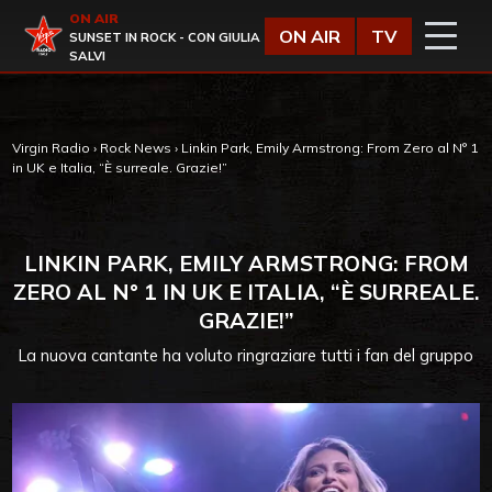
Vai al contenuto
ON AIR
Virgin Radio
ON AIR
TV
SUNSET IN ROCK - CON GIULIA
SALVI
Virgin Radio
›
Rock News
›
Linkin Park, Emily Armstrong: From Zero al N° 1
in UK e Italia, “È surreale. Grazie!”
LINKIN PARK, EMILY ARMSTRONG: FROM
ZERO AL N° 1 IN UK E ITALIA, “È SURREALE.
GRAZIE!”
La nuova cantante ha voluto ringraziare tutti i fan del gruppo