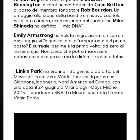
Bennington
, e con il nuovo batterista
Colin Brittain
al posto del membro fondatore
Rob Bourdon
. Un
omaggio alla storia della band e un nuovo capitolo
nella loro carriera, ricominciando dal suono che
Mike
Shinoda
ha definito “Il mio DNA”.
Emily Armstrong
ha voluto ringraziare i fan con un
messaggio: «C’è qualcosa di più importante del primo
posto? È surreale, per me è la prima volta: da zero al
numero uno. Non credo che potrà mai essere
abbastanza dire grazie ma lo dirò mille volte a tutti».
I
Linkin Park
inizieranno il 31 gennaio da Città del
Messico il From Zero World Tour che li porterà in
Giappone, Indonesia, Nord America ed Europa, con
una data: il 24 giugno a Milano agli I-Days Milano
2025 – Ippodromo SNAI La Maura, una data firmata
Virgin Radio.