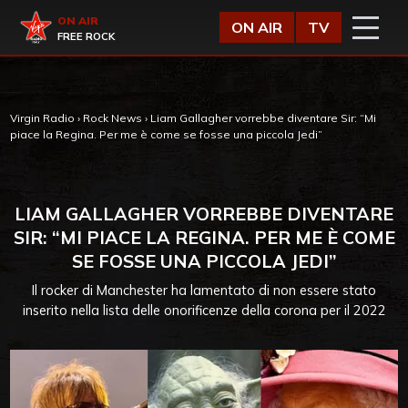
Vai al contenuto
Virgin Radio
ON AIR
ON AIR
TV
FREE ROCK
Virgin Radio
›
Rock News
›
Liam Gallagher vorrebbe diventare Sir: “Mi
piace la Regina. Per me è come se fosse una piccola Jedi”
LIAM GALLAGHER VORREBBE DIVENTARE
SIR: “MI PIACE LA REGINA. PER ME È COME
SE FOSSE UNA PICCOLA JEDI”
Il rocker di Manchester ha lamentato di non essere stato
inserito nella lista delle onorificenze della corona per il 2022