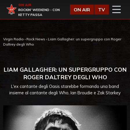
Vai al contenuto
ON AIR
Virgin Radio
ON AIR
TV
ROCKIN' WEEKEND - CON
KETTY PASSA
Virgin Radio
›
Rock News
›
Liam Gallagher: un supergruppo con Roger
Daltrey degli Who
LIAM GALLAGHER: UN SUPERGRUPPO CON
ROGER DALTREY DEGLI WHO
L'ex cantante degli Oasis starebbe formando una band
insieme al cantante degli Who, Ian Broudie e Zak Starkey