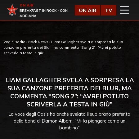
Vai al contenuto
ON AIR
Virgin Radio
ON AIR
TV
BREAKFAST IN ROCK - CON
ADRIANA
Virgin Radio
›
Rock News
›
Liam Gallagher svela a sorpresa la sua
canzone preferita dei Blur, ma commenta “Song 2”: “Avrei potuto
scriverla a testa in giù”
LIAM GALLAGHER SVELA A SORPRESA LA
SUA CANZONE PREFERITA DEI BLUR, MA
COMMENTA “SONG 2”: “AVREI POTUTO
SCRIVERLA A TESTA IN GIÙ”
La voce degli Oasis ha anche svelato il suo brano preferito
della band di Damon Albarn: "Mi fa piangere come un
bambino"