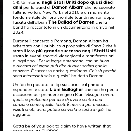
14). Un ritorno
negli Stati Uniti dopo quasi dieci
anni
per la band di
Damon Albarn
che ha suonato
l’ultima volta a New York nel 2015 e un momento
fondamentale del loro trionfale tour di reunion dopo
l’uscita dell’album
The Ballad of Darren
che la
band ha raccontato in un documentario in arrivo nel
2024.
Durante il concerto a Pomona, Damon Albarn ha
scherzato con il pubblico a proposito di
Song 2
che è
stato il loro
più grande successo negli Stati Uniti
,
usato in eventi sportivi, videogiochi e manifestazioni
di ogni tipo. “
Per la legge americana, con un buon
avvocato chiunque può dire di aver scritto quella
canzone. È successo anche quest’anno. Chissà perché
sono interessati solo a quella
” ha detto Damon.
Un fan ha postato la clip sui social, e il primo a
rispondere è stato
Liam Gallagher
che non ha perso
occasione per prendere in giro i Blur. “
Bisogna avere
qualche problema per dire di avere scritto una
canzone come quella. Idioti. È musica per mocciosi
viziati snob, avrei potuto scriverla a testa in giù
” ha
aggiunto.
Gotta be of your box to claim to have written that