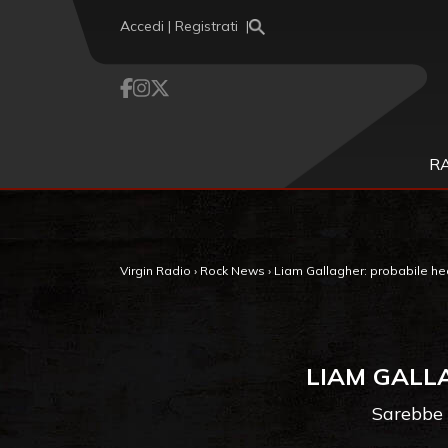
Vai al contenuto
Accedi | Registrati
R
Virgin Radio
›
Rock News
›
Liam Gallagher: probabile hea
LIAM GALLA
Sarebbe 