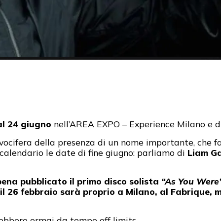
al 24 giugno
nell’AREA EXPO – Experience Milano e du
si vocifera della presenza di un nome importante, che 
alendario le date di fine giugno: parliamo di
Liam Ga
ena pubblicato il primo disco solista
“As You Were
il 26 febbraio sarà proprio a Milano, al Fabrique, m
rebbero ormai da tempo off limits.