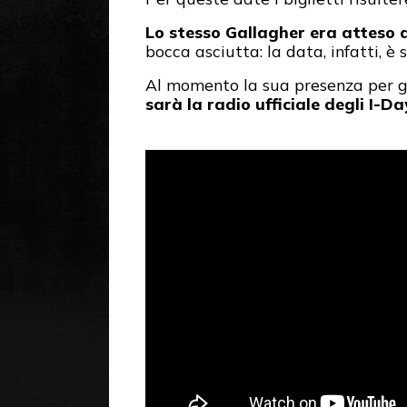
Lo stesso Gallagher era atteso a
bocca asciutta: la data, infatti, 
Al momento la sua presenza per g
sarà la radio ufficiale degli I-Da