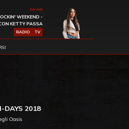
ON AIR
OCKIN' WEEKEND -
CON KETTY PASSA
RADIO
TV
SI
I-DAYS 2018
gli Oasis