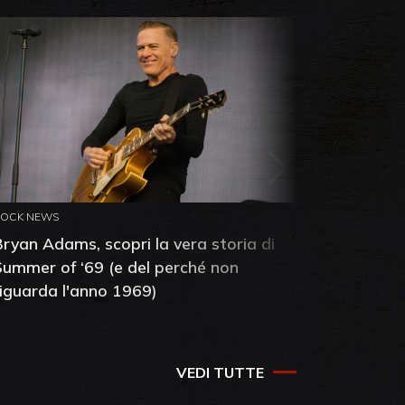
ROCK NEWS
ROCK NEW
Bryan Adams, scopri la vera storia di
Anthony 
Summer of ‘69 (e del perché non
mia amic
riguarda l'anno 1969)
VEDI TUTTE