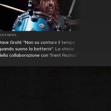
ROCK NEWS
Dave Grohl: "Non so contare il tempo
quando suono la batteria". La storia
della collaborazione con Trent Reznor