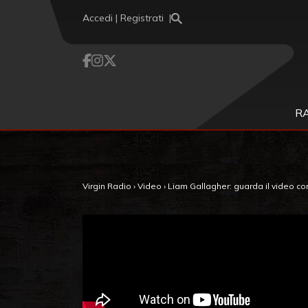
Vai al contenuto
Accedi | Registrati
R
Virgin Radio
›
Video
›
Liam Gallagher: guarda il video con