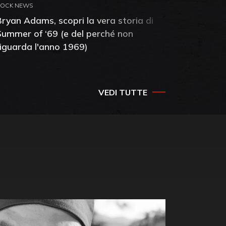
ROCK NEWS
ROCK NEW
Bryan Adams, scopri la vera storia di
Anthony 
Summer of ‘69 (e del perché non
mia amic
riguarda l'anno 1969)
VEDI TUTTE