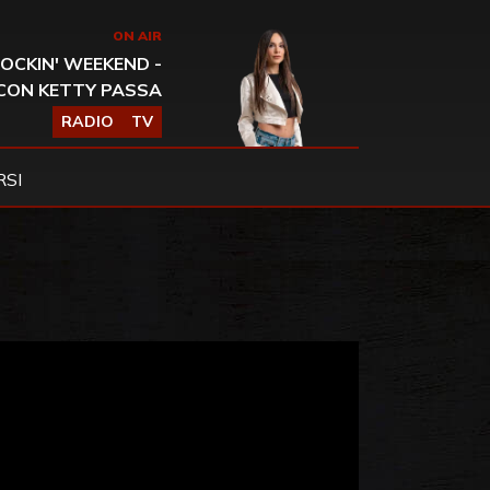
ON AIR
OCKIN' WEEKEND -
CON KETTY PASSA
RADIO
TV
SI