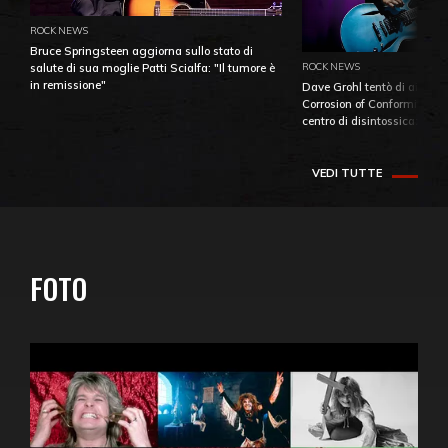
ROCK NEWS
Bruce Springsteen aggiorna sullo stato di
ROCK NEWS
salute di sua moglie Patti Scialfa: "Il tumore è
in remissione"
Dave Grohl tentò di aiutare
Corrosion of Conformity fino
centro di disintossicazione
VEDI TUTTE
FOTO