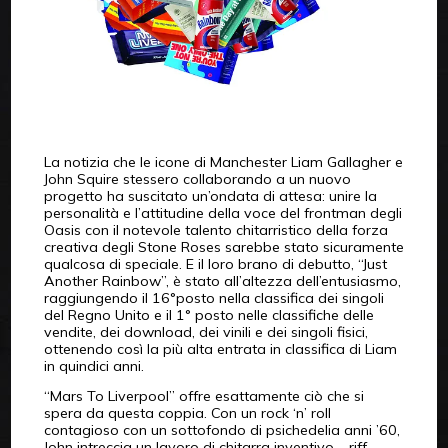
La notizia che le icone di Manchester Liam Gallagher e
John Squire stessero collaborando a un nuovo
progetto ha suscitato un’ondata di attesa: unire la
personalità e l’attitudine della voce del frontman degli
Oasis con il notevole talento chitarristico della forza
creativa degli Stone Roses sarebbe stato sicuramente
qualcosa di speciale. E il loro brano di debutto, “Just
Another Rainbow”, è stato all’altezza dell’entusiasmo,
raggiungendo il 16°posto nella classifica dei singoli
del Regno Unito e il 1° posto nelle classifiche delle
vendite, dei download, dei vinili e dei singoli fisici,
ottenendo così la più alta entrata in classifica di Liam
in quindici anni.
“Mars To Liverpool” offre esattamente ciò che si
spera da questa coppia. Con un rock ‘n’ roll
contagioso con un sottofondo di psichedelia anni ’60,
John intreccia un lavoro di chitarra inventivo – riff