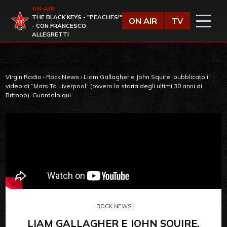
Vai al contenuto
ON AIR
Virgin Radio
THE BLACK KEYS - "PEACHES!"
ON AIR
TV
- CON FRANCESCO
ALLEGRETTI
Virgin Radio
›
Rock News
›
Liam Gallagher e John Squire, pubblicato il
video di “Mars To Liverpool” (ovvero la storia degli ultimi 30 anni di
Britpop). Guardalo qui
ROCK NEWS
LIAM GALLAGHER E JOHN SQUIRE,