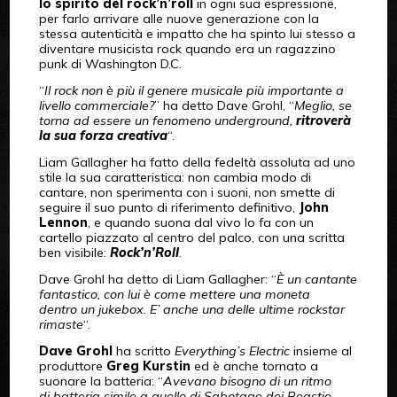
lo spirito del rock’n’roll
in ogni sua espressione,
per farlo arrivare alle nuove generazione con la
stessa autenticità e impatto che ha spinto lui stesso a
diventare musicista rock quando era un ragazzino
punk di Washington D.C.
“
Il rock non è più il genere musicale più importante a
livello commerciale?
” ha detto Dave Grohl, “
Meglio, se
torna ad essere un fenomeno underground,
ritroverà
la sua forza creativa
“.
Liam Gallagher ha fatto della fedeltà assoluta ad uno
stile la sua caratteristica: non cambia modo di
cantare, non sperimenta con i suoni, non smette di
seguire il suo punto di riferimento definitivo,
John
Lennon
, e quando suona dal vivo lo fa con un
cartello piazzato al centro del palco, con una scritta
ben visibile:
Rock’n’Roll
.
Dave Grohl ha detto di Liam Gallagher: “
È un cantante
fantastico, con lui è come mettere una moneta
dentro
un jukebox. E’ anche una delle ultime rockstar
rimaste
“.
Dave Grohl
ha scritto
Everything’s Electric
insieme al
produttore
Greg Kurstin
ed è anche tornato a
suonare la batteria: “
Avevano bisogno di un ritmo
di batteria simile a quello di Sabotage dei Beastie