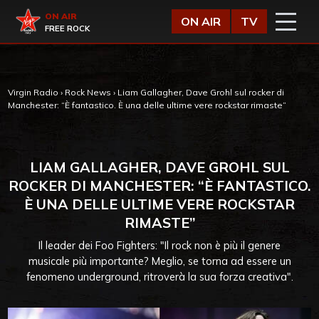
Vai al contenuto
Virgin Radio
ON AIR
ON AIR
TV
FREE ROCK
Virgin Radio
›
Rock News
›
Liam Gallagher, Dave Grohl sul rocker di
Manchester: “È fantastico. È una delle ultime vere rockstar rimaste”
LIAM GALLAGHER, DAVE GROHL SUL
ROCKER DI MANCHESTER: “È FANTASTICO.
È UNA DELLE ULTIME VERE ROCKSTAR
RIMASTE”
Il leader dei Foo Fighters: "Il rock non è più il genere
musicale più importante? Meglio, se torna ad essere un
fenomeno underground, ritroverà la sua forza creativa".