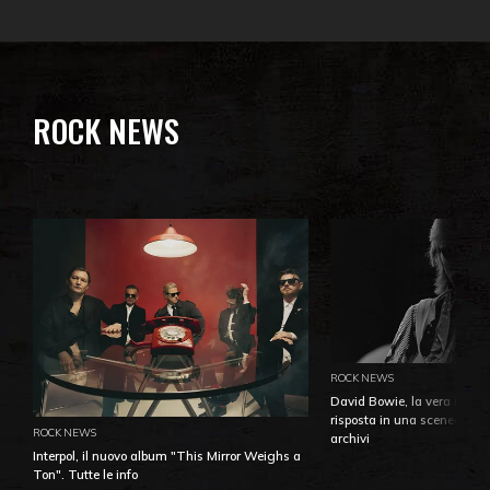
ROCK NEWS
ROCK NEWS
David Bowie, la vera identi
risposta in una sceneggiatu
ROCK NEWS
archivi
Interpol, il nuovo album "This Mirror Weighs a
Ton". Tutte le info