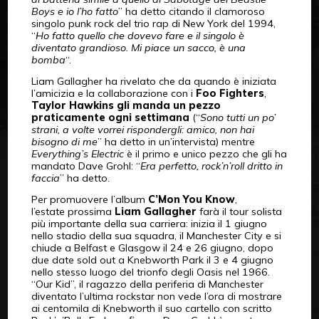
Boys e io l’ho fatto
” ha detto citando il clamoroso
singolo punk rock del trio rap di New York del 1994,
“
Ho fatto quello che dovevo fare e il singolo è
diventato grandioso. Mi piace un sacco, è una
bomba
“.
Liam Gallagher ha rivelato che da quando è iniziata
l’amicizia e la collaborazione con i
Foo Fighters
,
Taylor Hawkins gli manda un pezzo
praticamente ogni settimana
(“
Sono tutti un po’
strani, a volte vorrei rispondergli: amico, non hai
bisogno di me
” ha detto in un’intervista) mentre
Everything’s Electric
è il primo e unico pezzo che gli ha
mandato Dave Grohl: “
Era perfetto, rock’n’roll dritto in
faccia
” ha detto.
Per promuovere l’album
C’Mon You Know
,
l’estate prossima
Liam Gallagher
farà il tour solista
più importante della sua carriera: inizia il 1 giugno
nello stadio della sua squadra, il Manchester City e si
chiude a Belfast e Glasgow il 24 e 26 giugno, dopo
due date sold out a Knebworth Park il 3 e 4 giugno
nello stesso luogo del trionfo degli Oasis nel 1966.
“Our Kid”, il ragazzo della periferia di Manchester
diventato l’ultima rockstar non vede l’ora di mostrare
ai centomila di Knebworth il suo cartello con scritto