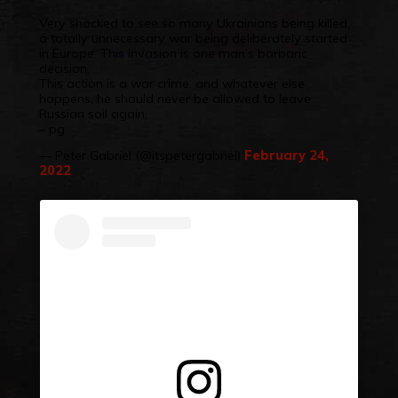
Very shocked to see so many Ukrainians being killed,
a totally unnecessary war being deliberately started
in Europe. This invasion is one man’s barbaric
decision.
This action is a war crime, and whatever else
happens, he should never be allowed to leave
Russian soil again.
– pg
— Peter Gabriel (@itspetergabriel)
February 24,
2022