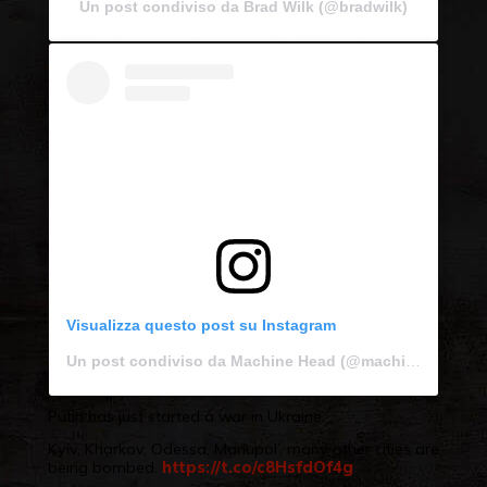
Un post condiviso da Brad Wilk (@bradwilk)
Visualizza questo post su Instagram
Un post condiviso da Machine Head (@machine_head)
Putin has just started a war in Ukraine.
Kyiv, Kharkov, Odessa, Mariupol’, many other cities are
being bombed.
https://t.co/c8HsfdOf4g