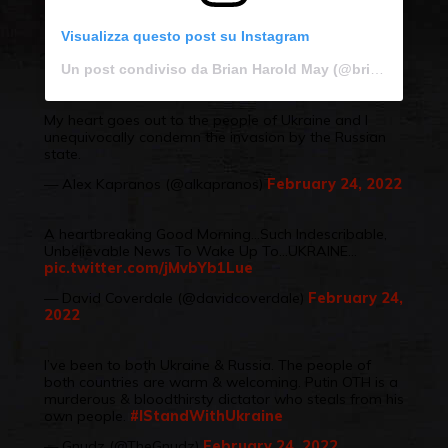
Visualizza questo post su Instagram
Un post condiviso da Brian Harold May (@brianmayforreal)
My heart goes out to the people of Ukraine and I
unequivocally condemn the invasion by the Russian
state.
— Alex Kapranos (@alkapranos)
February 24, 2022
A heartbreaking Good Morning…Such Indescribable,
Unbelievable News To Wake Up To…UKRAINE…
pic.twitter.com/jMvbYb1Lue
— David Coverdale (@davidcoverdale)
February 24,
2022
I’ve been to both Ukraine & Russia. The people of
both countries are warm & welcoming. Putin OTH is a
murderous & bloodthirsty dictator who steals from his
own people.
#IStandWithUkraine
— Gnudz (@TheGnudz)
February 24, 2022