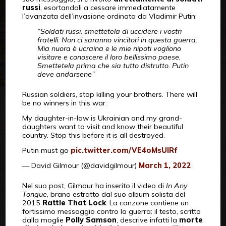
russi
, esortandoli a cessare immediatamente
l’avanzata dell’invasione ordinata da Vladimir Putin:
“Soldati russi, smettetela di uccidere i vostri
fratelli. Non ci saranno vincitori in questa guerra.
Mia nuora è ucraina e le mie nipoti vogliono
visitare e conoscere il loro bellissimo paese.
Smettetela prima che sia tutto distrutto. Putin
deve andarsene”
Russian soldiers, stop killing your brothers. There will
be no winners in this war.
My daughter-in-law is Ukrainian and my grand-
daughters want to visit and know their beautiful
country. Stop this before it is all destroyed.
Putin must go
pic.twitter.com/VE4oMsUIRf
— David Gilmour (@davidgilmour)
March 1, 2022
Nel suo post, Gilmour ha inserito il video di
In Any
Tongue
, brano estratto dal suo album solista del
2015
Rattle That Lock
. La canzone contiene un
fortissimo messaggio contro la guerra: il testo, scritto
dalla moglie
Polly Samson
, descrive infatti la
morte