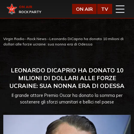
Vai al contenuto
Virgin Radio
ON AIR
ON AIR
TV
ROCK PARTY
Virgin Radio
›
Rock News
›
Leonardo DiCaprio ha donato 10 milioni di
dollari alle forze ucraine: sua nonna era di Odessa
LEONARDO DICAPRIO HA DONATO 10
MILIONI DI DOLLARI ALLE FORZE
UCRAINE: SUA NONNA ERA DI ODESSA
Il grande attore Premio Oscar ha donato la somma per
sostenere gli sforzi umanitari e bellici nel paese