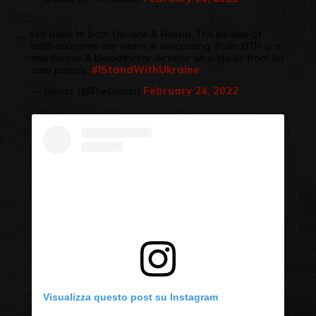
I’ve been to both Ukraine & Russia. The people of
both countries are warm & welcoming. Putin OTH is a
murderous & bloodthirsty dictator who steals from his
own people.
#IStandWithUkraine
— Gnudz (@TheGnudz)
February 24, 2022
Visualizza questo post su Instagram