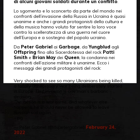
di alcuni giovani soldati durante un conflitto
.
Lo sgomento e lo sconcerto da parte del mondo nei
confronti dell’invasione della Russia in Ucraina è quasi
unanime e anche i grandi protagonisti della cultura e
della musica hanno voluto far sentire la loro voce
contro la scelleratezza di una guerra nel cuore
dell’Europa e a sostegno del popolo ucraino.
Da
Peter Gabriel
ai
Garbage
, da
Yungblud
agli
Offspring
fino alla Sacerdotessa del rock
Patti
Smith
e
Brian May
dei
Queen
, la condanna nei
confronti dell’azione militare è unanime. Ecco i
messaggi dei grandi protagonisti del rock:
Very shocked to see so many Ukrainians being killed,
a totally unnecessary war being deliberately started
in Europe. This invasion is one man’s barbaric
decision.
This action is a war crime, and whatever else
happens, he should never be allowed to leave
Russian soil again.
– pg
— Peter Gabriel (@itspetergabriel)
February 24,
2022