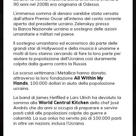
90 anni nel 2008) era originaria di Odessa.
L’immensa somma di denaro sarebbe stata versata
dall’attore Premio Oscar all’interno del conto corrente
aperto dal presidente ucraino Zelenskyy presso
la Banca Nazionale ucraina a sostegno delle azioni
umanitarie e militari nel paese.
Il sostegno umanitario ed economico da parte delle
grandi star di Hollywood e della musica è unanime e
molti di loro stanno cercando di fare la loro parte per
aiutare la popolazione dell’Ucraina così duramente
colpita dalla guerra contro la Russia.
La scorsa settimana i Metallica hanno donato,
attraverso la loro fondazione
All Within My
Hands
, 100.000 dollari in aiuto della popolazione
ucraina.
La band di James Hetfiled e Lars Ulrich ha devoluto la
somma alla
World Central Kitchen
dello chef José
Andrés che da anni si occupa di preparare e servire
pasti caldi alle popolazioni colpite da guerre e
calamità. La sua onlus ha servito più di 100.000 pasti
in oltre sei nazioni, inclusa l’Ucraina.