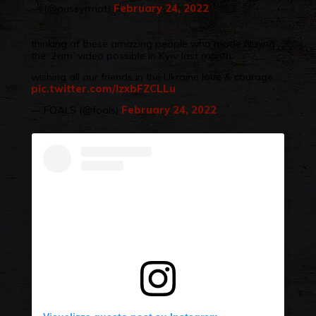
— (@pussyrrriot)
February 24, 2022
thinking of these amazing people who made filming
the ‘2am’ video possible in Kyiv last month.
wishing all our friends in the Ukraine love & courage
pic.twitter.com/lzxbFZCLLu
— FOALS (@foals)
February 24, 2022