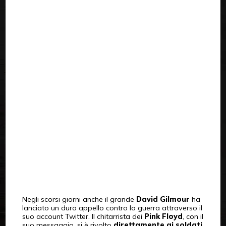
Negli scorsi giorni anche il grande
David Gilmour
ha
lanciato un duro appello contro la guerra attraverso il
suo account Twitter. Il chitarrista dei
Pink Floyd
, con il
suo messaggio, si è rivolto
direttamente ai soldati