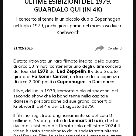
ULTIME ESIBIZIONI DEL 1979.
GUARDALO QUI (IN 4K)
Il concerto si tenne in un piccolo club a Copenhagen
nel luglio 1979, pochi giorni prima del maestoso live a
Knebworth
21/02/2025
Condividi
È stato ritrovato un raro filmato inedito, della durata
di circa 13 minuti, contenente uno degli ultimi concerti
del tour del
1979
dei
Led Zeppelin
. Il video è stato
girato al
Falkoner Center
, un locale dalla capienza
di circa 2.000 posti a
Copenhagen
, in Danimarca.
Il live, del luglio 1979, immortala alcuni spezzoni del
secondo show che la band tenne nella capitale
danese in preparazione ad sue grandi concerti di
Knebworth del 4 e dell’11 agosto 1979.
Il filmino, registrato originariamente su pellicola 8
millimetri, è stato girato da
Lennart Ström
, che ha
rivelato l’esistenza del filmato solo nell’estate 2024. Il
video è stato scansionato dalla società statunitense