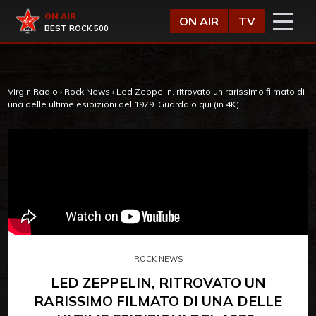
Vai al contenuto
Virgin Radio
ON AIR
ON AIR
TV
BEST ROCK 500
Virgin Radio
›
Rock News
›
Led Zeppelin, ritrovato un rarissimo filmato di
una delle ultime esibizioni del 1979. Guardalo qui (in 4K)
ROCK NEWS
LED ZEPPELIN, RITROVATO UN
RARISSIMO FILMATO DI UNA DELLE