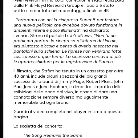
Reel Revival Film, la color correction è stata realizzata
dalla Pink Floyd Research Group e l’audio è stato
pulito e rimontato nel monmtaggio finale in 4K.
“
Portammo con noi la cinepresa Super 8 per testare
una nuova pellicola che avrebbe dovuto funzionare in
ambienti interni e poco illuminati
“, ha dichiarato
Lennart Ström al portale LedZepNews, “
Non fu un
problema portare la cinepresa all’interno del locale,
era piuttosto piccola e penso di averla nascosta nei
pantaloni sulla schiena. Le riprese non venivano fatte
così spesso a quei tempi. La sicurezza cercava di più
le apparecchiature per la registrazione dell’audio
“.
Il filmato, che Ström ha tenuto in un cassetto per oltre
40 anni, include alcuni spezzoni dei più grandi
successi della band di Jimmy Page, Robert Plant, John
Paul Jones e John Bonham, e dimostra l’impatto delle
esibizioni della band dal vivo, in grado di dare una
connotazione sempre diversa ma ugualmente
memorabile ad ogni brano.
Guarda il video completo nel player in cima a questa
pagina.
La scaletta del concerto:
The Song Remains the Same