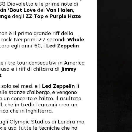
SG Diavoletto e le prime note di
kin ‘Bout Love
dei
Van Halen
,
ange
degli
ZZ Top
e
Purple Haze
on è il primo grande riff della
a rock. Nei primi 2,7 secondi
Whole
ora egli anni ’60, i
Led Zeppelin
te i tre tour consecutivi in America
sa e i riff di chitarra di
Jimmy
s
.
solo sei mesi, e i
Led Zeppelin
li
elle stanze d’albergo, e vengono
un concerto e l’altro. Il risultato
, che in tredici canzoni crea un
ica che in Inghilterra.
 agli Olympic Studios di Londra ma
 e usa tutte le tecniche che ha