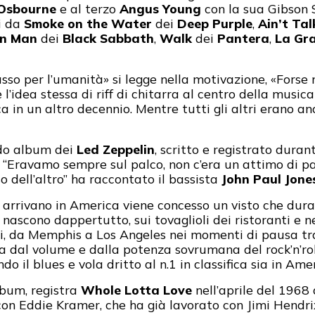
Osbourne
e al terzo
Angus Young
con la sua Gibson 
ti da
Smoke on the Water
dei
Deep Purple
,
Ain’t Tal
on Man
dei
Black Sabbath
,
Walk
dei
Pantera
,
La Gr
sso per l’umanità» si legge nella motivazione, «Forse n
l’idea stessa di riff di chitarra al centro della music
 in un altro decennio. Mentre tutti gli altri erano anc
ndo album dei
Led Zeppelin
, scritto e registrato duran
: “Eravamo sempre sul palco, non c’era un attimo di pau
o dell’altro” ha raccontato il bassista
John Paul Jone
e arrivano in America viene concesso un visto che dura 
 nascono dappertutto, sui tovaglioli dei ristoranti e n
iti, da Memphis a Los Angeles nei momenti di pausa tra 
a dal volume e dalla potenza sovrumana del rock’n’roll
o il blues e vola dritto al n.1 in classifica sia in Amer
lbum, registra
Whole Lotta Love
nell’aprile del 1968
on Eddie Kramer, che ha già lavorato con Jimi Hendrix