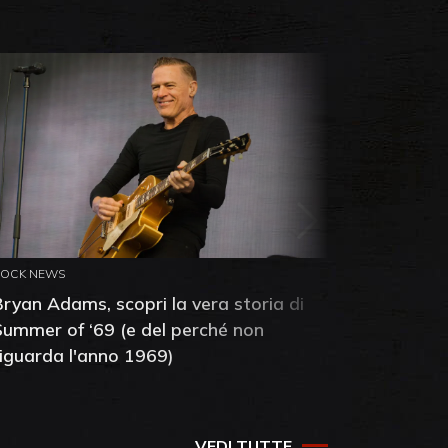
ROCK NEWS
ROCK NEW
Bryan Adams, scopri la vera storia di
Anthony 
Summer of ‘69 (e del perché non
mia amic
riguarda l'anno 1969)
VEDI TUTTE