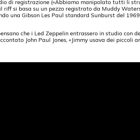
dio di registrazione («Abbiamo manipolato tutti li st
il riff si basa su un pezzo registrato da Muddy Water
ndo una Gibson Les Paul standard Sunburst del 1969 
pensano che i Led Zeppelin entrassero in studio con de
ccontato John Paul Jones, «Jimmy usava dei piccoli am