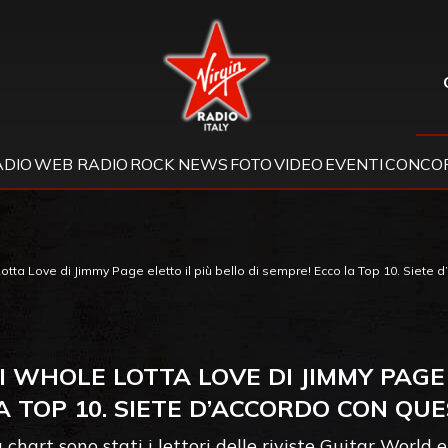
Virgin Radio
ADIO
WEB RADIO
ROCK NEWS
FOTO
VIDEO
EVENTI
CONCOR
Lotta Love di Jimmy Page eletto il più bello di sempre! Ecco la Top 10. Siete 
 DI WHOLE LOTTA LOVE DI JIMMY PAGE 
A TOP 10. SIETE D’ACCORDO CON QUE
 chart sono stati i lettori delle riviste Guitar World 