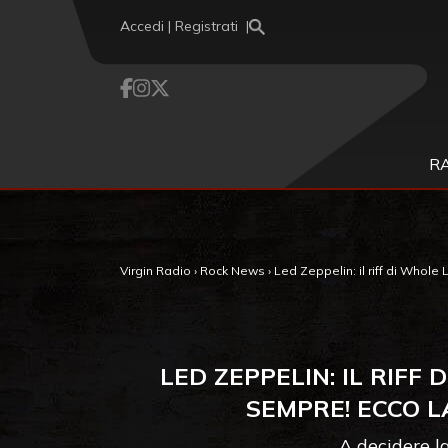
Vai al contenuto
Accedi | Registrati
R
Virgin Radio
›
Rock News
›
Led Zeppelin: il riff di Whole 
LED ZEPPELIN: IL RIFF
SEMPRE! ECCO L
A decidere la