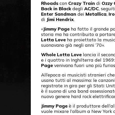
Rhoads
con
Crazy Train
di
Ozzy 
Back in Black
degli
AC/DC
, segui
Enter Sandman
dei
Metallica
,
Ir
di
Jimi Hendrix
.
«
Jimmy Page
ha fatto il grande pa
storia ma ha contribuito a portare 
Lotta Love
ha proiettato la musica
suonavano già negli anni ‘70».
Whole Lotta Love
lancia il seco
e i quattro in Inghilterra del 1969
Page
venivano fuori uno più furios
All’epoca ai musicisti stranieri ch
usano tutti al massimo: le canzoni
registrate in giro per gli Stati Un
è il suono di una band ossessionat
nuovo genere hard rock elettrificand
Jimmy Page
è il produttore dell’a
vuole mixare l’album a New York c