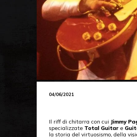
04/06/2021
Il riff di chitarra con cui
Jimmy Pa
specializzate
Total Guitar
e
Guit
la storia del virtuosismo, della vi