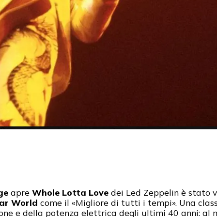
ge
apre
Whole Lotta Love
dei Led Zeppelin è stato vo
ar World
come il «Migliore di tutti i tempi». Una class
sione e della potenza elettrica degli ultimi 40 anni: a