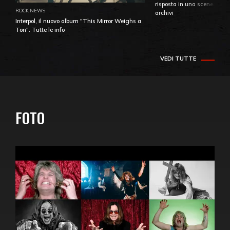
risposta in una sceneggiatu
ROCK NEWS
archivi
Interpol, il nuovo album "This Mirror Weighs a
Ton". Tutte le info
VEDI TUTTE
FOTO