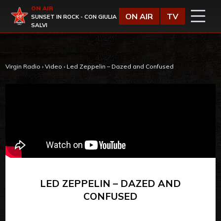
Vai al contenuto
ON AIR
Virgin Radio
ON AIR
TV
SUNSET IN ROCK - CON GIULIA
SALVI
Virgin Radio
›
Video
›
Led Zeppelin – Dazed and Confused
LED ZEPPELIN – DAZED AND
CONFUSED