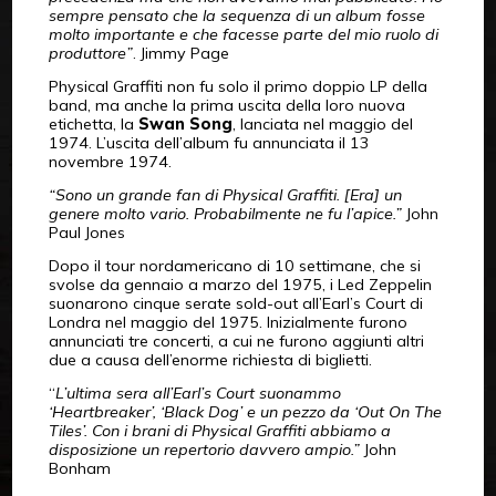
sempre pensato che la sequenza di un album fosse
molto importante e che facesse parte del mio ruolo di
produttore”
. Jimmy Page
Physical Graffiti non fu solo il primo doppio LP della
band, ma anche la prima uscita della loro nuova
etichetta, la
Swan Song
, lanciata nel maggio del
1974. L’uscita dell’album fu annunciata il 13
novembre 1974.
“Sono un grande fan di Physical Graffiti. [Era] un
genere molto vario. Probabilmente ne fu l’apice.”
John
Paul Jones
Dopo il tour nordamericano di 10 settimane, che si
svolse da gennaio a marzo del 1975, i Led Zeppelin
suonarono cinque serate sold-out all’Earl’s Court di
Londra nel maggio del 1975. Inizialmente furono
annunciati tre concerti, a cui ne furono aggiunti altri
due a causa dell’enorme richiesta di biglietti.
“
L’ultima sera all’Earl’s Court suonammo
‘Heartbreaker’, ‘Black Dog’ e un pezzo da ‘Out On The
Tiles’. Con i brani di Physical Graffiti abbiamo a
disposizione un repertorio davvero ampio.”
John
Bonham