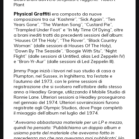
Plant
Physical Graffiti
era composto da nuove
composizioni tra cui “Kashmir”, “Sick Again”, “Ten
Years Gone”, “The Wanton Song”, “Custard Pie”,
“Trampled Under Foot” e “In My Time Of Dying”, oltre
a brani inediti tratti da precedenti sessioni dell’album:
“Houses Of The Holy”, “The Rover”, “Black Country
Woman” (dalle sessioni di Houses Of The Holy),
“Down By The Seaside”, “Boogie With Stu”, “Night
Flight” (dalle sessioni di Untitled, alias Led Zeppelin IV)
e “Bron-Yr-Aur” (dalle sessioni di Led Zeppelin III).
Jimmy Page iniziò i lavori nel suo studio di casa a
Plumpton, nel Sussex, in Inghilterra, tra l’estate e
l’autunno del 1973, con le prime sessioni di
registrazione che si svolsero nell’ottobre dello stesso
anno a Headley Grange, utilizzando il Mobile Studio di
Ronnie Lane. Ulteriori sessioni a Headley proseguirono
nel gennaio del 1974. Ulteriori sovraincisioni furono
registrate agli Olympic Studios, dove Page completò
il mixaggio dell’album nel luglio del 1974.
“
Avevamo abbastanza materiale per un LP e mezzo,
quindi ho pensato: ‘Pubblichiamo un doppio album e
usiamo parte del materiale che avevamo fatto in
precedenza ma che non avevamo mai pubblicato’. Ho