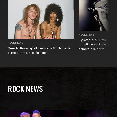
ROCK NEWS
Il giorno in cui Dave Gahan
ROCK NEWS
minuti. La storia dell'over
Guns N' Roses, quella volta che Slash rischiò
sempre la sua vita
di morire in tour con la band
ROCK NEWS