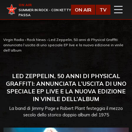
Vai al contenuto
ON AIR
Virgin Radio
ON AIR
TV
SUMMER IN ROCK - CON KETTY
PASSA
Virgin Radio
›
Rock News
›
Led Zeppelin, 50 anni di Physical Graffiti:
annunciata l’uscita di uno speciale EP live e la nuova edizione in vinile
dell’album
LED ZEPPELIN, 50 ANNI DI PHYSICAL
GRAFFITI: ANNUNCIATA L’USCITA DI UNO
SPECIALE EP LIVE E LA NUOVA EDIZIONE
IN VINILE DELL’ALBUM
La band di Jimmy Page e Robert Plant festeggia il mezzo
secolo dello storico doppio album del 1975