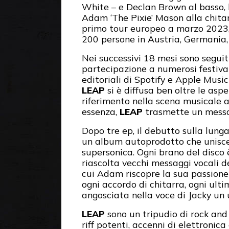
White – e Declan Brown al basso, l
Adam ‘The Pixie’ Mason alla chitar
primo tour europeo a marzo 2023, r
200 persone in Austria, Germania,
Nei successivi 18 mesi sono seguit
partecipazione a numerosi festival
editoriali di Spotify e Apple Music
LEAP
si è diffusa ben oltre le asp
riferimento nella scena musicale al
essenza,
LEAP
trasmette un messag
Dopo tre ep, il debutto sulla lung
un album autoprodotto che unisce t
supersonica. Ogni brano del disco
riascolta vecchi messaggi vocali d
cui Adam riscopre la sua passione p
ogni accordo di chitarra, ogni ulti
angosciata nella voce di Jacky un
LEAP
sono un tripudio di rock and
riff potenti, accenni di elettronic