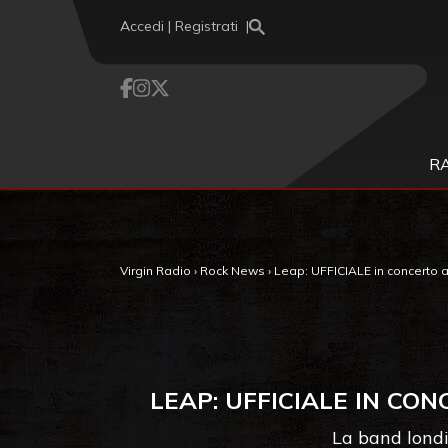
Vai al contenuto
Accedi | Registrati
R
Virgin Radio
›
Rock News
›
Leap: UFFICIALE in concerto a M
LEAP: UFFICIALE IN CON
La band londi