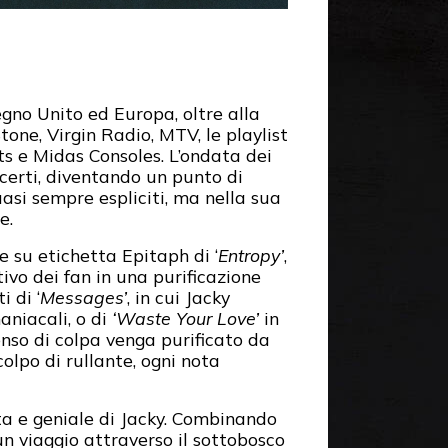
egno Unito ed Europa, oltre alla
one, Virgin Radio, MTV, le playlist
nts e Midas Consoles. L’ondata dei
ncerti, diventando un punto di
uasi sempre espliciti, ma nella sua
e.
e su etichetta Epitaph di ‘
Entropy’
,
ivo dei fan in una purificazione
i di ‘
Messages’
, in cui Jacky
maniacali, o di
‘Waste Your Love’
in
senso di colpa venga purificato da
colpo di rullante, ogni nota
ta e geniale di Jacky. Combinando
un viaggio attraverso il sottobosco