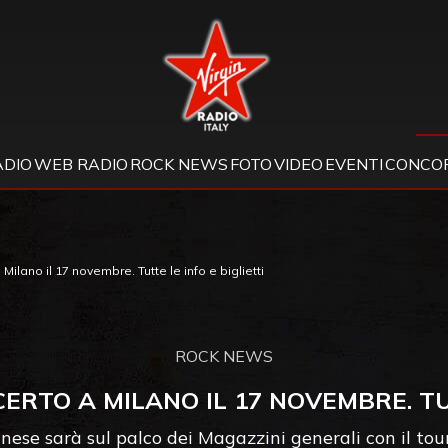
Virgin Radio
ADIO
WEB RADIO
ROCK NEWS
FOTO
VIDEO
EVENTI
CONCOR
ilano il 17 novembre. Tutte le info e biglietti
ROCK NEWS
CERTO A MILANO IL 17 NOVEMBRE. TU
nese sarà sul palco dei Magazzini generali con il t