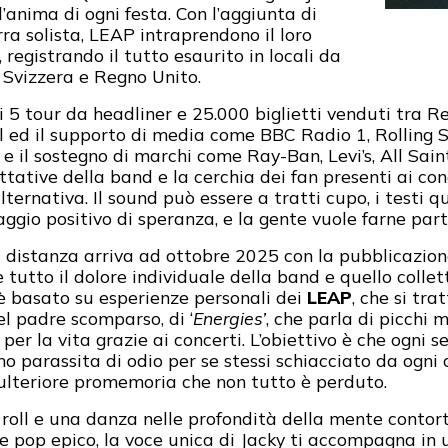
’anima di ogni festa. Con l’aggiunta di
ra solista, LEAP intraprendono il loro
egistrando il tutto esaurito in locali da
 Svizzera e Regno Unito.
i 5 tour da headliner e 25.000 biglietti venduti tra R
 ed il supporto di media come BBC Radio 1, Rolling St
 e il sostegno di marchi come Ray-Ban, Levi’s, All Sai
ettative della band e la cerchia dei fan presenti ai co
ternativa. Il sound può essere a tratti cupo, i testi q
gio positivo di speranza, e la gente vuole farne part
a distanza arriva ad ottobre 2025 con la pubblicazion
utto il dolore individuale della band e quello collett
 è basato su esperienze personali dei
LEAP
, che si tratt
el padre scomparso, di ‘
Energies’
, che parla di picchi 
er la vita grazie ai concerti. L’obiettivo è che ogni 
mo parassita di odio per se stessi schiacciato da ogni 
 ulteriore promemoria che non tutto è perduto.
 roll e una danza nelle profondità della mente contor
a e pop epico, la voce unica di Jacky ti accompagna in 