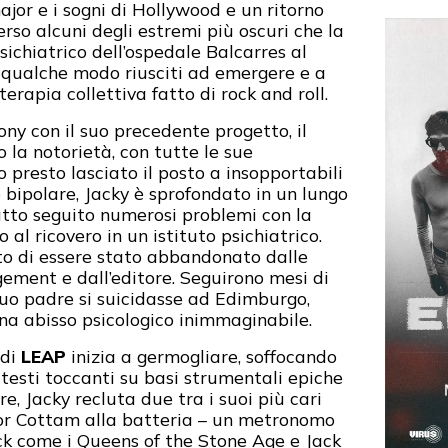
ajor e i sogni di Hollywood e un ritorno
erso alcuni degli estremi più oscuri che la
sichiatrico dell’ospedale Balcarres al
 qualche modo riusciti ad emergere e a
rapia collettiva fatto di rock and roll.
ny con il suo precedente progetto, il
la notorietà, con tutte le sue
 presto lasciato il posto a insopportabili
o bipolare, Jacky è sprofondato in un lungo
atto seguito numerosi problemi con la
o al ricovero in un istituto psichiatrico.
to di essere stato abbandonato dalle
ement e dall’editore. Seguirono mesi di
uo padre si suicidasse ad Edimburgo,
na abisso psicologico inimmaginabile.
 di
LEAP
inizia a germogliare, soffocando
 testi toccanti su basi strumentali epiche
e, Jacky recluta due tra i suoi più cari
tor Cottam alla batteria – un metronomo
ck come i Queens of the Stone Age e Jack