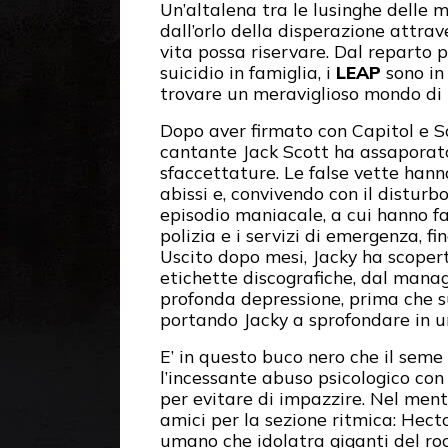
Un’altalena tra le lusinghe delle m
dall’orlo della disperazione attrav
vita possa riservare. Dal reparto p
suicidio in famiglia, i
LEAP
sono in
trovare un meraviglioso mondo di te
Dopo aver firmato con Capitol e So
cantante Jack Scott ha assaporato 
sfaccettature. Le false vette hanno
abissi e, convivendo con il disturb
episodio maniacale, a cui hanno f
polizia e i servizi di emergenza, fin
Uscito dopo mesi, Jacky ha scoper
etichette discografiche, dal manag
profonda depressione, prima che s
portando Jacky a sprofondare in u
E’ in questo buco nero che il seme
l’incessante abuso psicologico con
per evitare di impazzire. Nel mentr
amici per la sezione ritmica: Hec
umano che idolatra giganti del ro