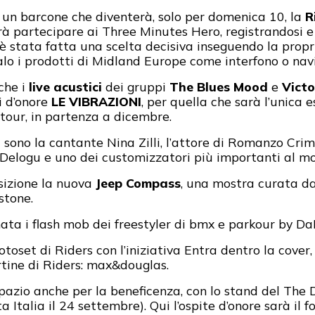
rà un barcone che diventerà, solo per domenica 10, la
R
à partecipare ai Three Minutes Hero, registrandosi e 
è stata fatta una scelta decisiva inseguendo la propr
alo i prodotti di Midland Europe come interfono o nav
che i
live acustici
dei gruppi
The Blues Mood
e
Vict
ti d’onore
LE VIBRAZIONI
, per quella che sarà l’unica 
 tour, in partenza a dicembre.
ta sono la cantante Nina Zilli, l’attore di Romanzo Crim
Delogu e uno dei customizzatori più importanti al mon
osizione la nuova
Jeep Compass
, una mostra curata da 
estone.
nata i flash mob dei freestyler di bmx e parkour by D
otoset di Riders con l’iniziativa Entra dentro la cover, 
rtine di Riders: max&douglas.
spazio anche per la beneficenza, con lo stand del The
 Italia il 24 settembre). Qui l’ospite d’onore sarà il 