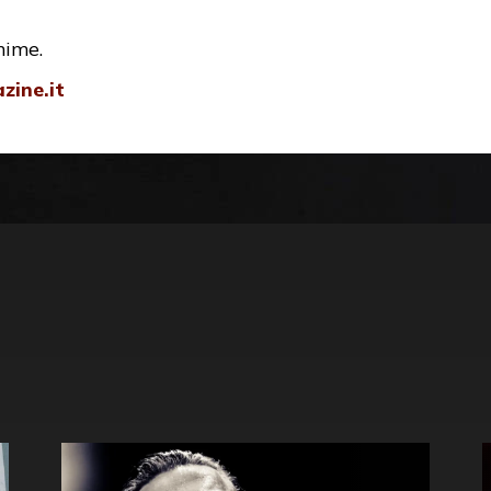
inime.
ine.it