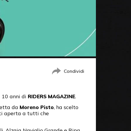
Condividi
i 10 anni di
RIDERS MAGAZINE
.
iretta da
Moreno Pisto
, ha scelto
ti aperta a tutti che
li, Alzaia Naviglio Grande e Ripa