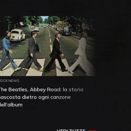
ROCK NEWS
ROCK NEW
The Beatles, Abbey Road: la storia
Neil You
nascosta dietro ogni canzone
dell'alb
dell’album
che salv
success