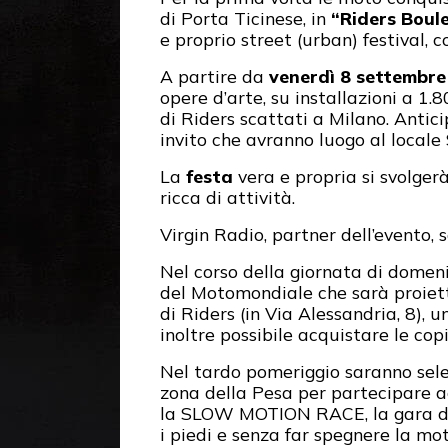
di Porta Ticinese, in
“Riders Boul
e proprio street (urban) festival, 
A partire da
venerdì 8 settembre
opere d’arte, su installazioni a 1.
di Riders scattati a Milano. Antic
invito che avranno luogo al locale
La
festa
vera e propria si svolge
ricca di attività.
Virgin Radio, partner dell’evento,
Nel corso della giornata di domeni
del Motomondiale che sarà proiett
di Riders (in Via Alessandria, 8), 
inoltre possibile acquistare le cop
Nel tardo pomeriggio saranno sele
zona della Pesa per partecipare ad 
la SLOW MOTION RACE, la gara di le
i piedi e senza far spegnere la mot