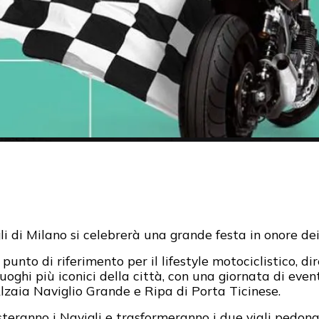
li di Milano si celebrerà una grande festa in onore de
punto di riferimento per il lifestyle motociclistico, d
uoghi più iconici della città, con una giornata di even
 Alzaia Naviglio Grande e Ripa di Porta Ticinese.
teranno i Navigli e trasformeranno i due viali pedona