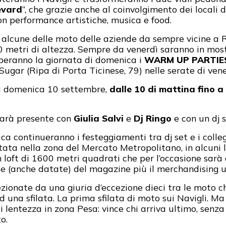
evard
”, che grazie anche al coinvolgimento dei locali
con performance artistiche, musica e food.
alcune delle moto delle aziende da sempre vicine a 
80 metri di altezza. Sempre da venerdì saranno in mostr
iperanno la giornata di domenica i
WARM UP PARTIES
 Sugar (Ripa di Porta Ticinese, 79) nelle serate di ve
rà domenica 10 settembre,
dalle 10 di mattina fino 
 sarà presente con
Giulia Salvi
e
Dj Ringo
e con un dj s
ca continueranno i festeggiamenti tra dj set e i coll
ata nella zona del Mercato Metropolitano, in alcuni l
un loft di 1600 metri quadrati che per l’occasione sar
ie (anche datate) del magazine più il merchandising uf
zionate da una giuria d’eccezione dieci tra le moto 
una sfilata. La prima sfilata di moto sui Navigli. Ma 
ntezza in zona Pesa: vince chi arriva ultimo, senza la
o.