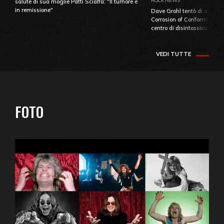
ROCK NEWS
salute di sua moglie Patti Scialfa: "Il tumore è
in remissione"
Dave Grohl tentò di aiutare
Corrosion of Conformity fino
centro di disintossicazione
VEDI TUTTE
FOTO