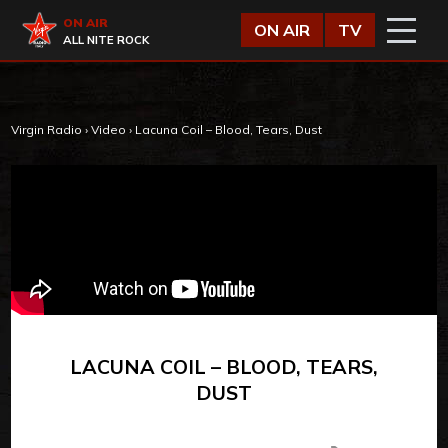
Vai al contenuto
Virgin Radio
ON AIR
ON AIR
TV
ALL NITE ROCK
Virgin Radio
›
Video
›
Lacuna Coil – Blood, Tears, Dust
LACUNA COIL – BLOOD, TEARS,
DUST