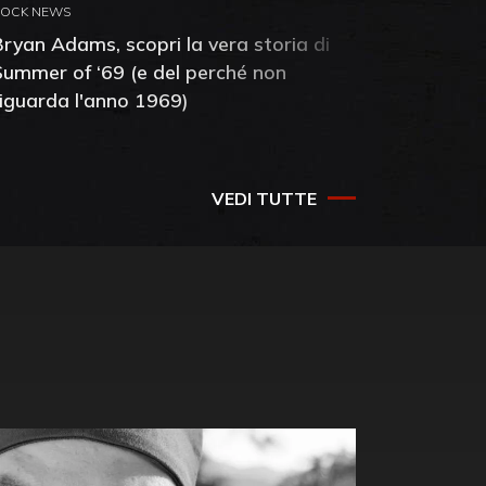
ROCK NEWS
ROCK NEW
Bryan Adams, scopri la vera storia di
Anthony 
Summer of ‘69 (e del perché non
mia amic
riguarda l'anno 1969)
VEDI TUTTE