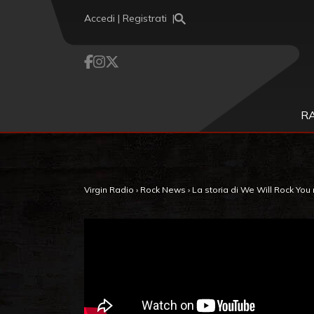
Vai al contenuto
Accedi | Registrati
R
Virgin Radio
›
Rock News
›
La storia di We Will Rock You