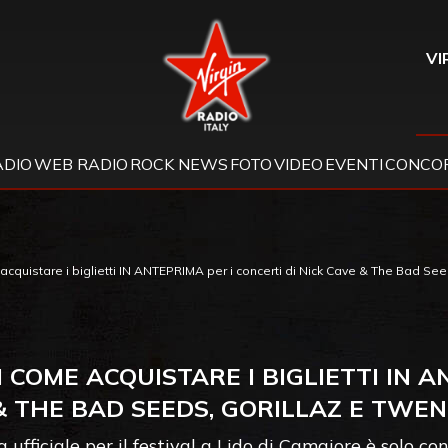
Virgin Radio
VI
ADIO
WEB RADIO
ROCK NEWS
FOTO
VIDEO
EVENTI
CONCOR
cquistare i biglietti IN ANTEPRIMA per i concerti di Nick Cave & The Bad See
 COME ACQUISTARE I BIGLIETTI IN 
 & THE BAD SEEDS, GORILLAZ E TWEN
 ufficiale per il festival a Lido di Camaiore è solo co