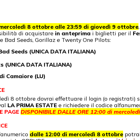
 mercoledì 8 ottobre alle 23:59 di giovedì 9 ottobre
ssibilità di acquistare
in anteprima
i biglietti per il
Fe
 Bad Seeds, Gorillaz e Twenty One Pilots:
e Bad Seeds (UNICA DATA ITALIANA)
ots (UNICA DATA ITALIANA)
di Camaiore (LU)
CE
edì 8 ottobre dovrai effettuare il login (o registrati) 
val
LA PRIMA ESTATE
e richiedere il codice alfanumer
ME PAGE
DISPONIBILE
D
ALLE ORE 12:00 di mercoledì
ICE
alfanumerico
dalle 12:00 di mercoledì 8 ottobre
potrai