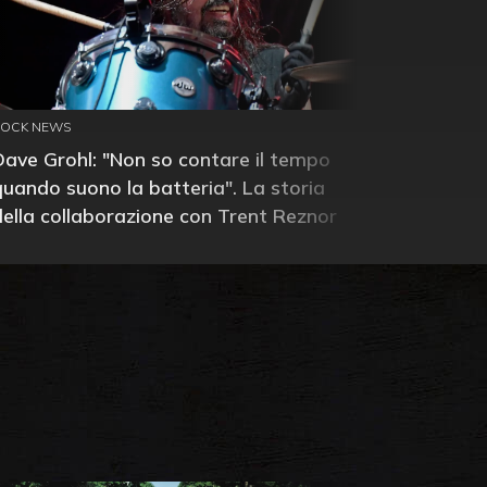
ROCK NEWS
Dave Grohl: "Non so contare il tempo
quando suono la batteria". La storia
della collaborazione con Trent Reznor