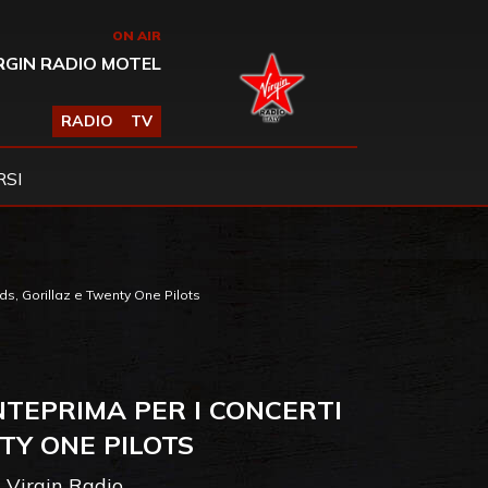
ON AIR
RGIN RADIO MOTEL
RADIO
TV
SI
ds, Gorillaz e Twenty One Pilots
ANTEPRIMA PER I CONCERTI
TY ONE PILOTS
n Virgin Radio