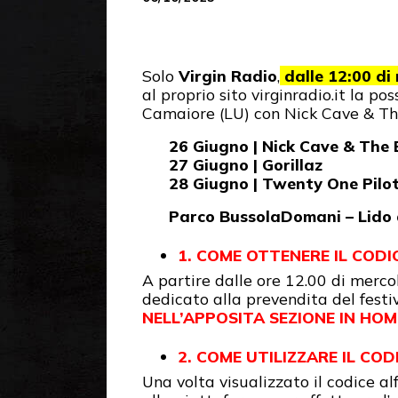
Solo
Virgin Radio
,
dalle 12:00 di
al proprio sito virginradio.it la po
Camaiore (LU) con Nick Cave & The
26 Giugno | Nick Cave & Th
27 Giugno | Gorillaz
28 Giugno | Twenty One Pil
Parco BussolaDomani – Lido 
1. COME OTTENERE IL CODI
A partire dalle ore 12.00 di mercol
dedicato alla prevendita del festi
NELL’
APPOSITA SEZIONE IN HO
2. COME UTILIZZARE IL COD
Una volta visualizzato il codice 