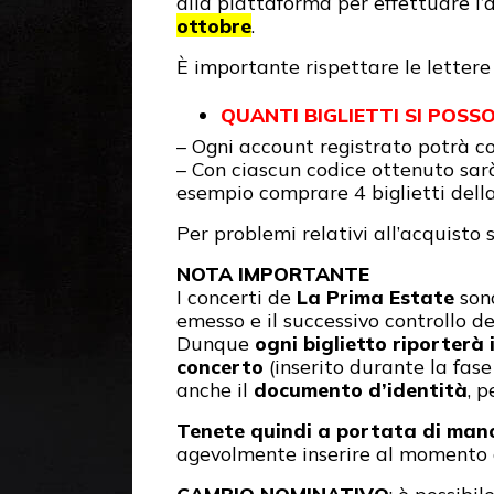
alla piattaforma per effettuare l
ottobre
.
È importante rispettare le lettere 
QUANTI BIGLIETTI SI POS
– Ogni account registrato potrà c
– Con ciascun codice ottenuto sar
esempio comprare 4 biglietti della
Per problemi relativi all’acquisto 
NOTA IMPORTANTE
I concerti de
La Prima Estate
sono
emesso e il successivo controllo del
Dunque
ogni biglietto riporterà
concerto
(inserito durante la fase 
anche il
documento d’identità
, 
Tenete quindi a portata di mano
agevolmente inserire al momento d