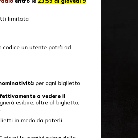
radio
entro le
23:59 di giovedì 9
tti limitata
so codice un utente potrà ad
nominatività
per ogni biglietto
ffettivamente a vedere il
nerà esibire, oltre al biglietto,
.
lietti in modo da poterli