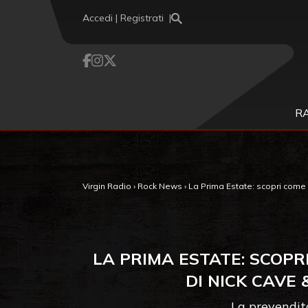
Vai al contenuto
Accedi | Registrati
R
Virgin Radio
›
Rock News
›
La Prima Estate: scopri come a
LA PRIMA ESTATE: SCOPRI
DI NICK CAVE
La prevendita