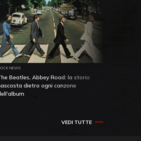
ROCK NEWS
ROCK NEW
The Beatles, Abbey Road: la storia
Neil You
nascosta dietro ogni canzone
dell'alb
dell’album
che salv
success
VEDI TUTTE