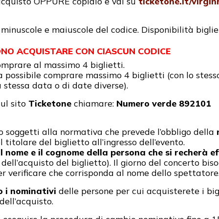
’acquisto OPPURE copialo e vai su
ticketone.it/virgin
minuscole e maiuscole del codice. Disponibilità biglie
SONO ACQUISTARE CON CIASCUN CODICE
omprare al massimo 4 biglietti.
à possibile comprare massimo 4 biglietti (con lo stes
 stessa data o di date diverse).
sul sito
Ticketone
chiamare:
Numero verde 892101
 soggetti alla normativa che prevede l’obbligo della
 titolare del biglietto all’ingresso dell’evento.
 il nome e il cognome della persona che si recherà e
dell’acquisto del biglietto). Il giorno del concerto bisog
per verificare che corrisponda al nome dello spettatore
 i nominativi
delle persone per cui acquisterete i big
ell’acquisto.