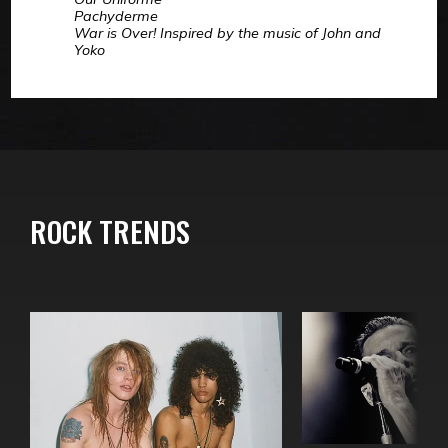
Pachyderme
War is Over! Inspired by the music of John and
Yoko
ROCK TRENDS