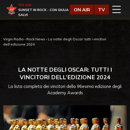
Vai al contenuto
ON AIR
Virgin Radio
ON AIR
TV
SUNSET IN ROCK - CON GIULIA
SALVI
Virgin Radio
›
Rock News
›
La notte degli Oscar: tutti i vincitori
dell’edizione 2024
LA NOTTE DEGLI OSCAR: TUTTI I
VINCITORI DELL’EDIZIONE 2024
La lista completa dei vincitori della 96esima edizione degli
Academy Awards