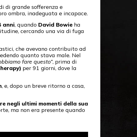
di di grande sofferenza e
 loro ombra, inadeguata e incapace.
4 anni
, quando
David Bowie
ha
litudine, cercando una via di fuga
astici, che avevano contribuito ad
, vedendo quanto stava male. Nel
obbiamo fare questo”
, prima di
therapy)
per 91 giorni, dove la
h
, e, dopo un breve ritorno a casa,
e negli ultimi momenti della sua
 morte, ma non era presente quando