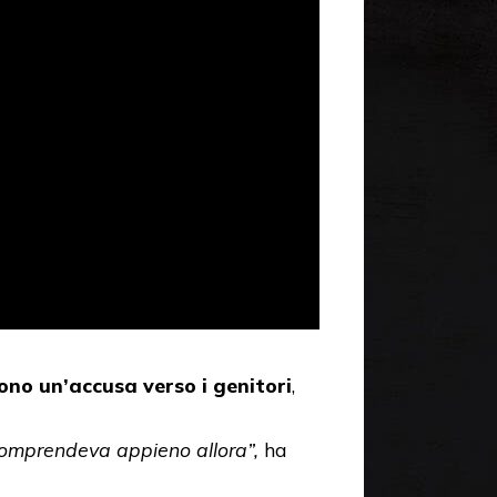
ono un’accusa verso i genitori
,
comprendeva appieno allora”,
ha