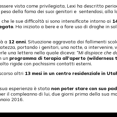
ssere vista come privilegiata, Lexi ha descritto perio
 peso della fama dei suoi genitori e sentendosi, alla
che le sue difficoltà si sono intensificate intorno ai
1
fegato
. Ha iniziato a bere e a fare uso di droghe in so
già a
12 anni
. Situazione aggravata dai fallimenti scol
atezza, portando i genitori, una notte, a intervenire
erle una lettera nella quale diceva:
“Mi dispiace che d
in un
programma di terapia all’aperto (wilderness 
lto rigide con pochissimi contatti esterni.
scorso altri
13 mesi in un centro residenziale in Uta
.
a sua esperienza è stata
non poter stare con suo padr
ta per il compleanno di lui, due giorni prima della sua
naio 2016.