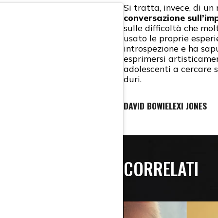
Si tratta, invece, di u
conversazione sull’im
sulle difficoltà che mol
usato le proprie esperi
introspezione e ha sapu
esprimersi artisticamen
adolescenti a cercare 
duri.
DAVID BOWIE
LEXI JONES
CORRELATI