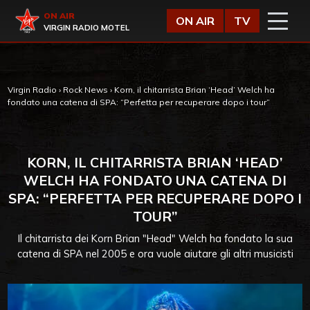
Vai al contenuto
Virgin Radio
ON AIR
ON AIR
TV
VIRGIN RADIO MOTEL
Virgin Radio
›
Rock News
›
Korn, il chitarrista Brian ‘Head’ Welch ha
fondato una catena di SPA: “Perfetta per recuperare dopo i tour”
KORN, IL CHITARRISTA BRIAN ‘HEAD’
WELCH HA FONDATO UNA CATENA DI
SPA: “PERFETTA PER RECUPERARE DOPO I
TOUR”
Il chitarrista dei Korn Brian "Head" Welch ha fondato la sua
catena di SPA nel 2005 e ora vuole aiutare gli altri musicisti