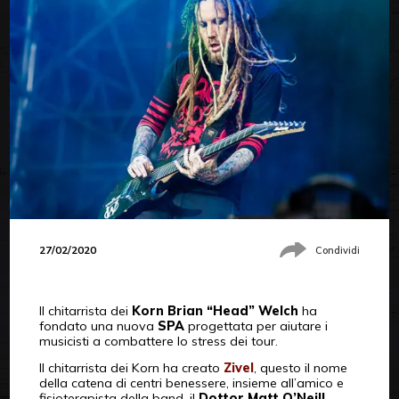
27/02/2020
Condividi
Il chitarrista dei
Korn
Brian “Head” Welch
ha
fondato una nuova
SPA
progettata per aiutare i
musicisti a combattere lo stress dei tour.
Il chitarrista dei Korn ha creato
Zivel
, questo il nome
della catena di centri benessere, insieme all’amico e
fisioterapista della band, il
Dottor Matt O’Neill
.