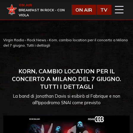
Vai al contenuto
ON AIR
Virgin Radio
ON AIR
TV
BREAKFAST IN ROCK - CON
VIOLA
Virgin Radio
›
Rock News
›
Korn, cambio location per il concerto a Milano
del 7 giugno. Tutti i dettagli
KORN, CAMBIO LOCATION PER IL
CONCERTO A MILANO DEL 7 GIUGNO.
TUTTI I DETTAGLI
La band di Jonathan Davis si esibirà al Fabrique e non
all'Ippodromo SNAI come previsto