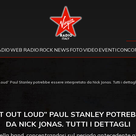
Virgin Radio
ADIO
WEB RADIO
ROCK NEWS
FOTO
VIDEO
EVENTI
CONCOR
Loud” Paul Stanley potrebbe essere interpretato da Nick Jonas. Tutti i dettagl
T IT OUT LOUD” PAUL STANLEY POTRE
DA NICK JONAS. TUTTI I DETTAGLI
della band, concentrandosi sul periodo antecedente all