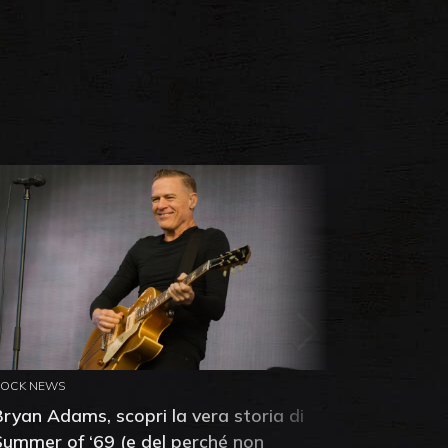
ROCK NEWS
ROCK NEW
Bryan Adams, scopri la vera storia di
Anthony 
Summer of ‘69 (e del perché non
mia amic