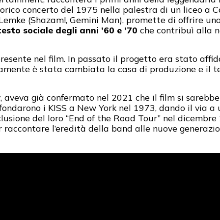
orico concerto del 1975 nella palestra di un liceo a Cad
Lemke (Shazam!, Gemini Man), promette di offrire un
esto sociale degli anni ’60 e ’70
che contribuì alla 
sente nel film. In passato il progetto era stato affida
mente è stata cambiata la casa di produzione e il te
y
, aveva già confermato nel 2021 che il film si sarebbe
ondarono i KISS a New York nel 1973, dando il via a u
clusione del loro “End of the Road Tour” nel dicembre 
 raccontare l’eredità della band alle nuove generazio