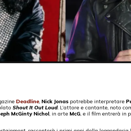
gazine
Deadline
,
Nick Jonas
potrebbe interpretare
P
olato
Shout It Out Loud
. L’attore e cantante, noto c
seph McGinty Nichol
, in arte
McG
, e il film entrerà in
ertainment, racconterà i primi anni della leggendaria