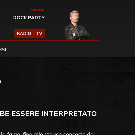
ON AIR
ROCK PARTY
RADIO
TV
SI
i
BBE ESSERE INTERPRETATO
a fama, fino allo storico concerto del