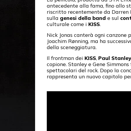
antecedente alla fama, fino allo st
riscritto recentemente da Darren 
sulla
genesi della band
e sul
cont
culturale come i
KISS
.
Nick Jonas canterà ogni canzone pre
Joachim Rønning, ma ha successiva
della sceneggiatura.
Il frontman dei
KISS
,
Paul Stanle
copione. Stanley e Gene Simmons f
spettacolari del rock. Dopo la con
rappresenta un nuovo capitolo per