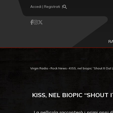
Vai al contenuto
Accedi | Registrati
R
Virgin Radio
›
Rock News
›
KISS, nel biopic “Shout It Out 
KISS, NEL BIOPIC “SHOU
La pellicola racconterà i primi anni 